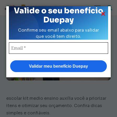
Loja Credenciada para auxilio Uniforme
Valide o seu benefício
e Kit Escolar da Prefeitura de São Paulo
Duepay
Guia escolar kit medio ensino:
Confirme seu email abaixo para validar
Economize R$ 424 sem jargão
que você tem direito.
Validar meu benefício Duepay
escolar kit medio ensino auxilia você a priorizar
itens e otimizar seu orçamento. Confira dicas
simples e confiáveis.