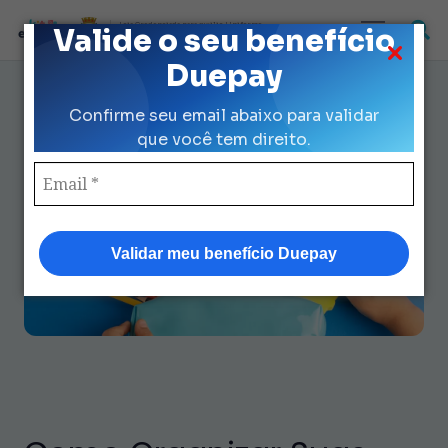
Loja Credenciada para auxilio Uniforme
Valide o seu benefício
e Kit Escolar da Prefeitura de São Paulo
Duepay
Como organizar suas coisas de
Confirme seu email abaixo para validar
papelaria para máxima
que você tem direito.
eficiência
Validar meu benefício Duepay