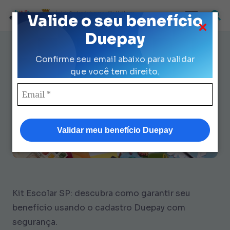
Loja Credenciada para auxilio Uniforme
Valide o seu benefício
e Kit Escolar da Prefeitura de São Paulo
Duepay
Escolar Kit Cadastro Duepay: 7
Confirme seu email abaixo para validar
Dicas para Evitar Erros
que você tem direito.
Validar meu benefício Duepay
Kit Escolar SP: descubra como garantir seu
benefício usando o cadastro Duepay com
segurança.