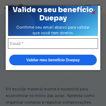
Loja Credenciada para auxilio Uniforme
Valide o seu benefício
e Kit Escolar da Prefeitura de São Paulo
Duepay
Kit Escolar Material Monte: 3
Confirme seu email abaixo para validar
Passos para Economizar R$ 424
que você tem direito.
Validar meu benefício Duepay
Kit escolar material monte é essencial para
economizar no início das aulas. Aprenda como
organizar compras e registrar comprovações.