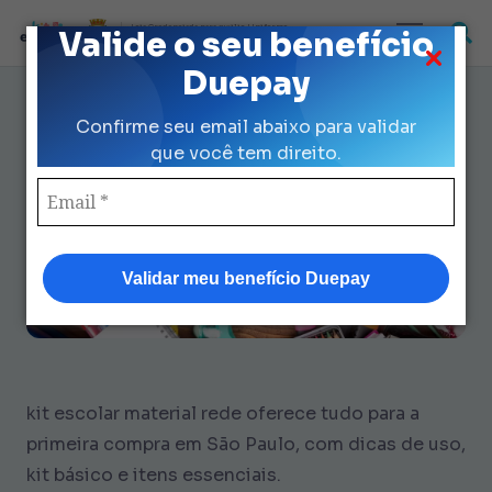
Loja Credenciada para auxilio Uniforme
Valide o seu benefício
e Kit Escolar da Prefeitura de São Paulo
Duepay
Guia kit escolar material rede: 7
Confirme seu email abaixo para validar
dicas sem complicação
que você tem direito.
Validar meu benefício Duepay
kit escolar material rede oferece tudo para a
primeira compra em São Paulo, com dicas de uso,
kit básico e itens essenciais.