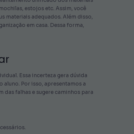
evantamento unificado dos materiais
 mochilas, estojos etc. Assim, você
us materiais adequados. Além disso,
organização em casa. Dessa forma,
ar
vidual. Essa incerteza gera dúvida
o aluno. Por isso, apresentamos a
em das falhas e sugere caminhos para
cessários.