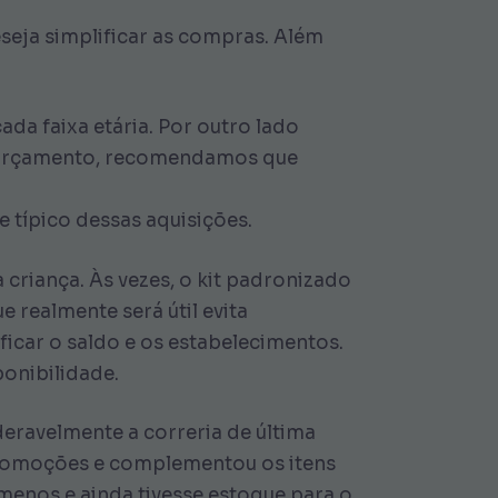
eseja simplificar as compras. Além
da faixa etária. Por outro lado
eu orçamento, recomendamos que
se típico dessas aquisições.
 criança. Às vezes, o kit padronizado
e realmente será útil evita
icar o saldo e os estabelecimentos.
ponibilidade.
deravelmente a correria de última
 promoções e complementou os itens
 menos e ainda tivesse estoque para o