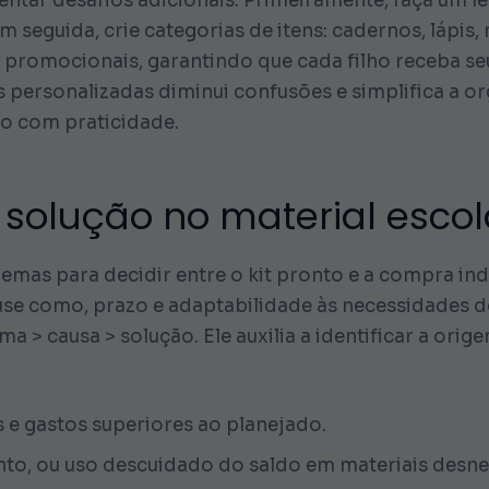
entar desafios adicionais. Primeiramente, faça um l
m seguida, crie categorias de itens: cadernos, lápis,
s promocionais, garantindo que cada filho receba se
as personalizadas diminui confusões e simplifica a 
o com praticidade.
solução no material escol
emas para decidir entre o kit pronto e a compra indi
use como, prazo e adaptabilidade às necessidades d
 > causa > solução. Ele auxilia a identificar a orig
is e gastos superiores ao planejado.
, ou uso descuidado do saldo em materiais desne