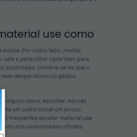
 material use como
 avulsa. Por outro lado, muitas
 vale a pena olhar cada item para
ito autorizado. Lembre-se de que o
l sem desperdícios ou gastos
Em alguns casos, escolher marcas
ista um custo inicial um pouco
es frequentes escolar material use
junto aos comunicados oficiais.