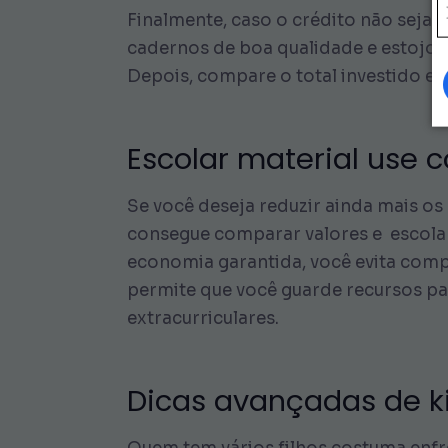
Finalmente, caso o crédito não seja s
cadernos de boa qualidade e estojos 
Depois, compare o total investido e 
Escolar material use
Se você deseja reduzir ainda mais os
consegue comparar valores e escolar
economia garantida, você evita comp
permite que você guarde recursos pa
extracurriculares.
Dicas avançadas de ki