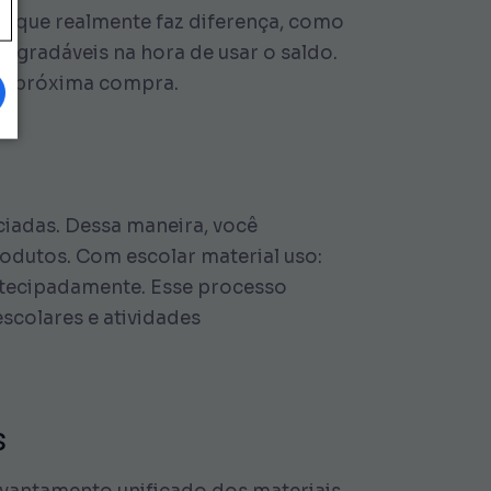
 no que realmente faz diferença, como
agradáveis na hora de usar o saldo.
a a próxima compra.
ciadas. Dessa maneira, você
odutos. Com escolar material uso:
ntecipadamente. Esse processo
scolares e atividades
s