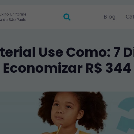
uxilio Uniforme
Blog
Ca
ra de São Paulo
erial Use Como: 7 D
Economizar R$ 344