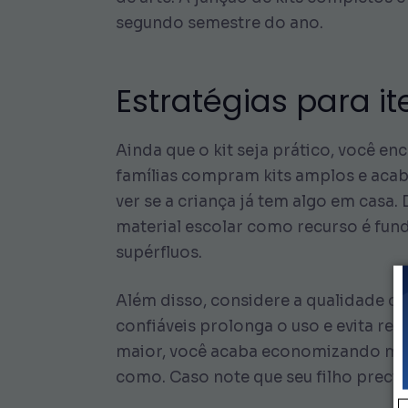
segundo semestre do ano.
Estratégias para i
Ainda que o kit seja prático, você en
famílias compram kits amplos e acab
ver se a criança já tem algo em casa
material escolar como recurso é fun
supérfluos.
Além disso, considere a qualidade do
confiáveis prolonga o uso e evita re
maior, você acaba economizando mais 
como. Caso note que seu filho precis