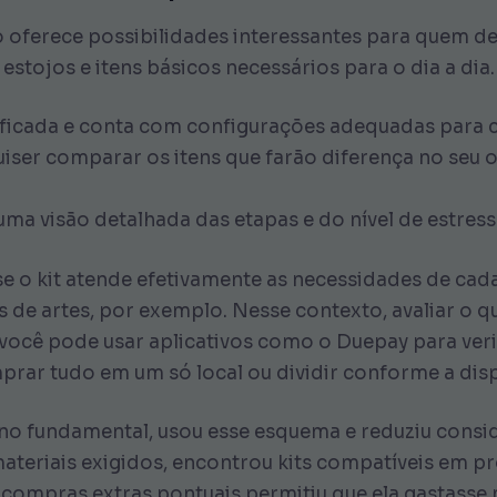
lo oferece possibilidades interessantes para quem d
estojos e itens básicos necessários para o dia a dia.
ficada e conta com configurações adequadas para ca
quiser comparar os itens que farão diferença no s
z uma visão detalhada das etapas e do nível de estres
e o kit atende efetivamente as necessidades de cada
 de artes, por exemplo. Nesse contexto, avaliar o qu
você pode usar aplicativos como o Duepay para verif
mprar tudo em um só local ou dividir conforme a dis
ino fundamental, usou esse esquema e reduziu consi
s materiais exigidos, encontrou kits compatíveis em
e compras extras pontuais permitiu que ela gastasse