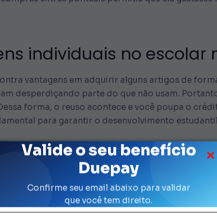
tens individuais no escolar
contra vantagens em adquirir alguns artigos de forma
am desperdiçando parte do que não usam. Portanto,
. Dessa forma, o reuso acontece e você poupa o créd
damental para garantir o desenvolvimento estudanti
Valide o seu benefício
 material quando comprar lápis, canetas ou tintas. 
Duepay
petição de compras ao longo do semestre. Embora ex
adiante, pois não será necessário efetuar reposiçõ
Confirme seu email abaixo para validar
que você tem direito.
e de um item muito específico, busque confirmação 