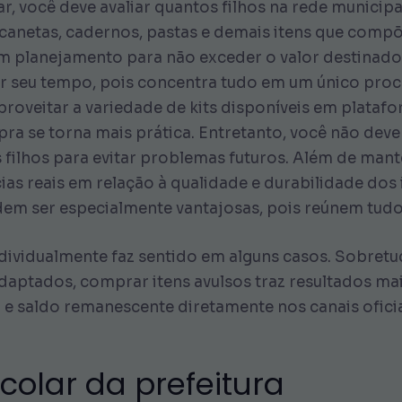
ar, você deve avaliar quantos filhos na rede municip
 canetas, cadernos, pastas e demais itens que compõe
m planejamento para não exceder o valor destinado 
ar seu tempo, pois concentra tudo em um único pro
roveitar a variedade de kits disponíveis em plata
pra se torna mais prática. Entretanto, você não de
 filhos para evitar problemas futuros. Além de mant
as reais em relação à qualidade e durabilidade dos 
em ser especialmente vantajosas, pois reúnem tudo 
ividualmente faz sentido em alguns casos. Sobretudo,
adaptados, comprar itens avulsos traz resultados mai
 saldo remanescente diretamente nos canais oficiai
scolar da prefeitura