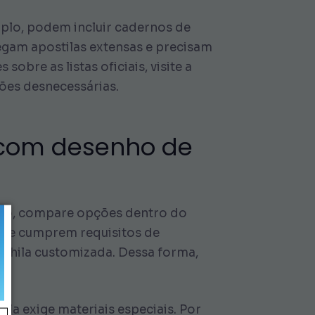
mplo, podem incluir cadernos de
regam apostilas extensas e precisam
bre as listas oficiais, visite a
ções desnecessárias.
 com desenho de
isso, compare opções dentro do
 que cumprem requisitos de
ochila customizada. Dessa forma,
ola exige materiais especiais. Por