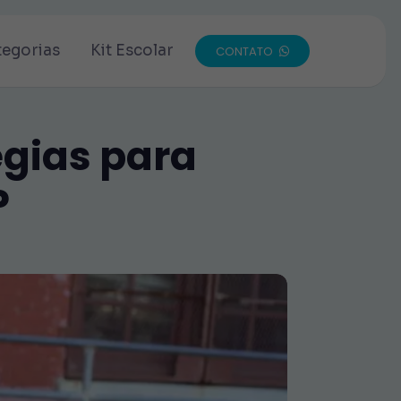
tegorias
Kit Escolar
CONTATO
égias para
P