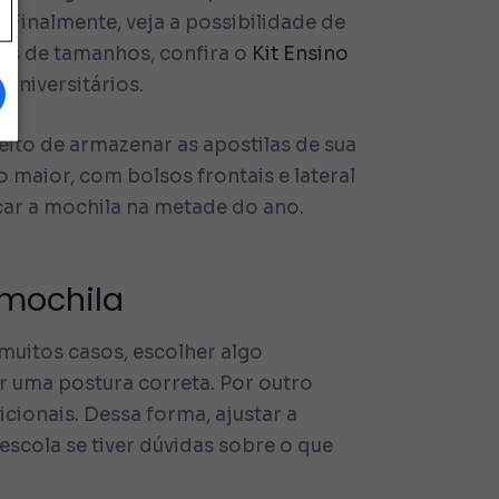
 Finalmente, veja a possibilidade de
ões de tamanhos, confira o
Kit Ensino
universitários.
eito de armazenar as apostilas de sua
maior, com bolsos frontais e lateral
car a mochila na metade do ano.
mochila
muitos casos, escolher algo
er uma postura correta. Por outro
cionais. Dessa forma, ajustar a
scola se tiver dúvidas sobre o que