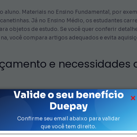
do aluno. Materiais no Ensino Fundamental, por exe
e canetinhas. Já no Ensino Médio, os estudantes car
objetos de estudo. Se você quer conferir detalhes so
ina, você compara artigos adequados e evita aquisi
orçamento e necessidades
Valide o seu benefício
e mochila que atenda à qualidade e ao bolso. Por 
a SP. Além de reduzir custo, você adquire produtos
Duepay
is básicos, como cadernos e lápis, saem junto da m
car o bem-estar dos filhos.
Confirme seu email abaixo para validar
que você tem direito.
e de analisar quantidades exatas de livros e se a esc