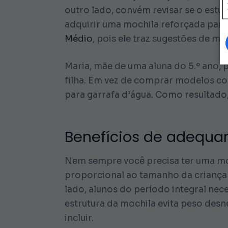
outro lado, convém revisar se o estud
adquirir uma mochila reforçada para
Médio
, pois ele traz sugestões de m
Maria, mãe de uma aluna do 5.º ano, 
filha. Em vez de comprar modelos co
para garrafa d’água. Como resultado,
Benefícios de adequar
Nem sempre você precisa ter uma moch
proporcional ao tamanho da criança f
lado, alunos do período integral nece
estrutura da mochila evita peso desn
incluir.