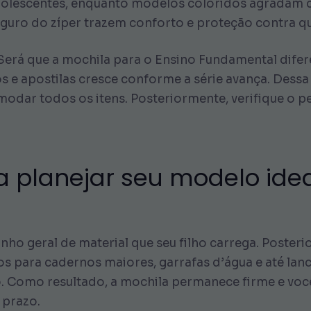
olescentes, enquanto modelos coloridos agradam c
guro do zíper trazem conforto e proteção contra qu
Será que a mochila para o Ensino Fundamental difer
os e apostilas cresce conforme a série avança. Dess
odar todos os itens. Posteriormente, verifique o p
a planejar seu modelo ide
anho geral de material que seu filho carrega. Post
para cadernos maiores, garrafas d’água e até lanch
. Como resultado, a mochila permanece firme e você
 prazo.