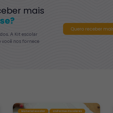
ceber mais
se?
Quero receber mai
os. A Kit escolar
e você nos fornece
Material escolar
Uniformes Escolares