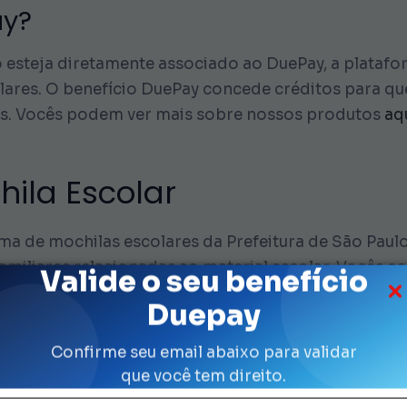
ay?
steja diretamente associado ao DuePay, a platafor
lares. O benefício DuePay concede créditos para qu
os. Vocês podem ver mais sobre nossos produtos
aq
ila Escolar
ma de mochilas escolares da Prefeitura de São Paul
familiares relacionadas ao material escolar. Você
Valide o seu benefício
Duepay
aprendizado mais uniforme, onde todos os alunos t
Confirme seu email abaixo para validar
se mais tranquilos sabendo disso?
que você tem direito.