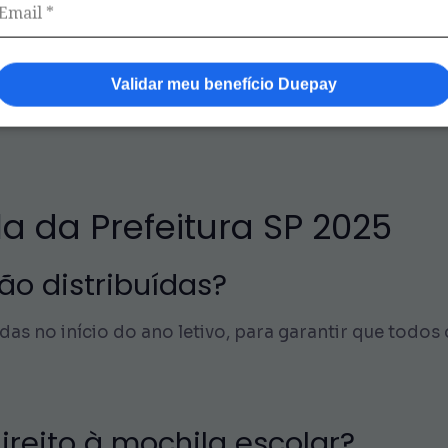
ber a mochila?
Validar meu benefício Duepay
pois as mochilas são distribuídas diretamente nas e
 em contato com a escola do seu filho para mais in
a da Prefeitura SP 2025
o distribuídas?
das no início do ano letivo, para garantir que todo
ireito à mochila escolar?