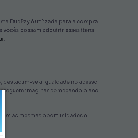
ma DuePay é utilizada para a compra
e vocês possam adquirir esses itens
ui
.
o, destacam-se a igualdade no acesso
s conseguem imaginar começando o ano
enham as mesmas oportunidades e