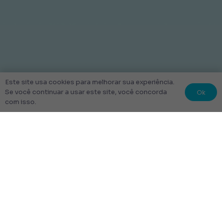
Este site usa cookies para melhorar sua experiência.
Ok
Se você continuar a usar este site, você concorda
com isso.
© 2022 Kit Escolar São Paulo.
Todos os direitos reservados