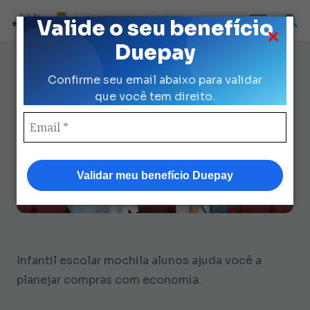
Loja Credenciada para auxilio Uniforme
Valide o seu benefício
e Kit Escolar da Prefeitura de São Paulo
Duepay
Infantil Escolar Mochila Alunos:
Confirme seu email abaixo para validar
7 Dicas de Kit x Individual
que você tem direito.
Validar meu benefício Duepay
Infantil escolar mochila alunos ajuda você a
planejar compras com economia.