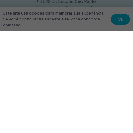
© 2022 Kit Escolar São Paulo.
Todos os direitos reservados
Este site usa cookies para melhorar sua experiência.
Tudo Feito com amor
Ok
Se você continuar a usar este site, você concorda
com isso.
Links úteis
Escolha Seu Uniforme Escolar
Quem Somos
Produtos
Perguntas Frequentes
Entrega
Rastrear Pedido
Entrega em até 48 Horas.
Frete Grátis para toda a cidade de São Paulo.