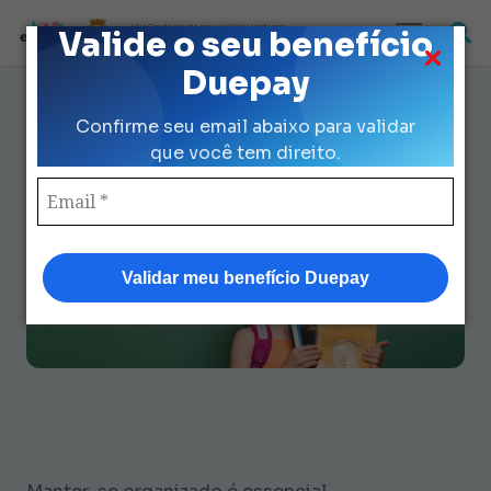
Loja Credenciada para auxilio Uniforme
Valide o seu benefício
e Kit Escolar da Prefeitura de São Paulo
Duepay
As melhores coisas de
Confirme seu email abaixo para validar
papelaria para uma
que você tem direito.
organização perfeita
Validar meu benefício Duepay