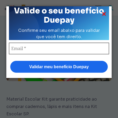
Loja Credenciada para auxilio Uniforme
Valide o seu benefício
e Kit Escolar da Prefeitura de São Paulo
Duepay
Material Escolar Kit: 7 Dicas
Confirme seu email abaixo para validar
para Comprar sem burocracia
que você tem direito.
Validar meu benefício Duepay
Material Escolar Kit garante praticidade ao
comprar cadernos, lápis e mais itens na Kit
Escolar SP.