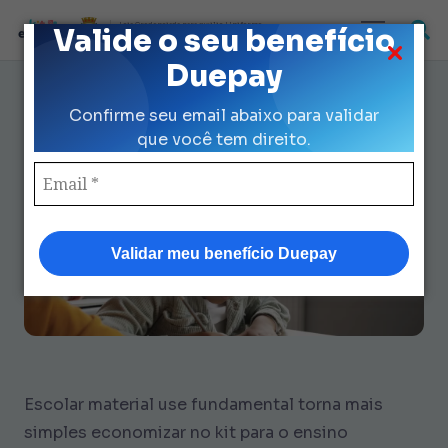
Loja Credenciada para auxilio Uniforme
Valide o seu benefício
e Kit Escolar da Prefeitura de São Paulo
Duepay
Escolar Material Use
Confirme seu email abaixo para validar
Fundamental: Economize R$ 219
que você tem direito.
Hoje
Validar meu benefício Duepay
Escolar material use fundamental torna mais
simples economizar no kit para o ensino