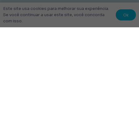
Este site usa cookies para melhorar sua experiência.
Ok
Se você continuar a usar este site, você concorda
com isso.
© 2022 Kit Escolar São Paulo.
Todos os direitos reservados
Tudo Feito com amor
Links úteis
Escolha Seu Uniforme Escolar
Quem Somos