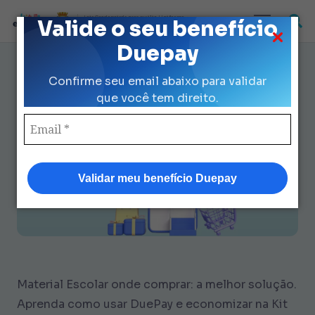
Loja Credenciada para auxilio Uniforme
Valide o seu benefício
e Kit Escolar da Prefeitura de São Paulo
Duepay
Material Escolar Onde
Confirme seu email abaixo para validar
Comprar? Guia Completo
que você tem direito.
DuePay e Kit SP
Validar meu benefício Duepay
Material Escolar onde comprar: a melhor solução.
Aprenda como usar DuePay e economizar na Kit