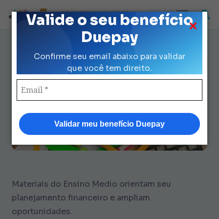
Loja Credenciada para auxilio Uniforme
Valide o seu benefício
e Kit Escolar da Prefeitura de São Paulo
Duepay
7 Materiais do Ensino Médio
Confirme seu email abaixo para validar
para Dominar Finanças em 2025
que você tem direito.
Validar meu benefício Duepay
Materiais do Ensino Medio orientam seu
planejamento financeiro e ampliam
oportunidades.