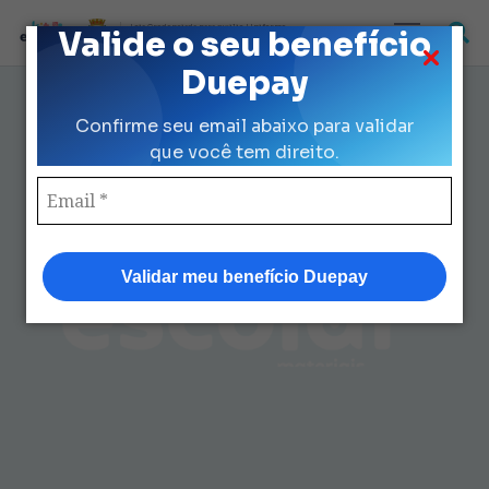
Loja Credenciada para auxilio Uniforme
Valide o seu benefício
e Kit Escolar da Prefeitura de São Paulo
Duepay
Loja Credenciada Uniforme
Confirme seu email abaixo para validar
Escolar Prefeitura SP: Guia
que você tem direito.
Completo
Validar meu benefício Duepay