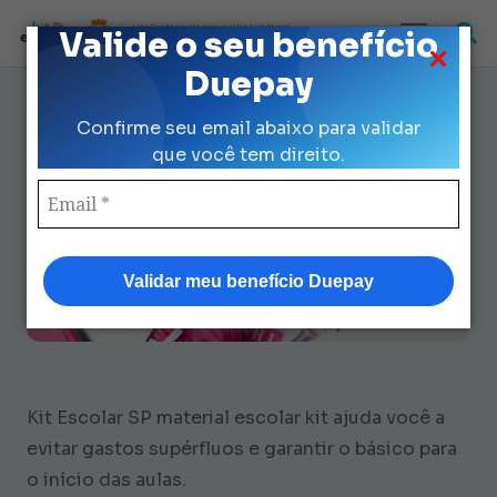
Loja Credenciada para auxilio Uniforme
Valide o seu benefício
e Kit Escolar da Prefeitura de São Paulo
Duepay
Material Escolar Kit: Economize
Confirme seu email abaixo para validar
R$ 344 sem Desperdício
que você tem direito.
Validar meu benefício Duepay
Kit Escolar SP material escolar kit ajuda você a
evitar gastos supérfluos e garantir o básico para
o início das aulas.