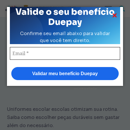
Loja Credenciada para auxilio Uniforme
Valide o seu benefício
e Kit Escolar da Prefeitura de São Paulo
Duepay
Uniformes Escolar Escolas:
Confirme seu email abaixo para validar
Economize R$ 560 ainda Hoje
que você tem direito.
Validar meu benefício Duepay
Uniformes escolar escolas otimizam sua rotina.
Saiba como escolher peças duráveis sem gastar
além do necessário.