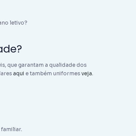
ano letivo?
ade?
eis, que garantam a qualidade dos
lares
aqui
e também uniformes
veja
.
familiar.