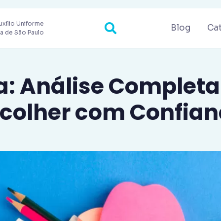
uxilio Uniforme
Blog
Ca
ra de São Paulo
la: Análise Completa
colher com Confia