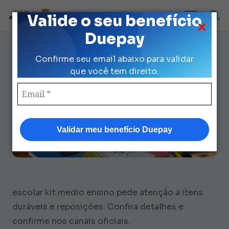
Loja Credenciada para auxilio Uniforme
Valide o seu benefício
e Kit Escolar da Prefeitura de São Paulo
Duepay
Guia Escolar Kit Medio Ensino:
Confirme seu email abaixo para validar
Checklist Garantido Até 2025
que você tem direito.
Validar meu benefício Duepay
escolar kit medio ensino pede atenção a itens
duráveis e reposições. Confira detalhes e
confirme nos canais oficiais.