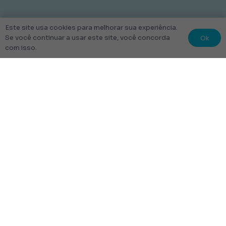
Este site usa cookies para melhorar sua experiência.
Ok
Se você continuar a usar este site, você concorda
com isso.
© 2022 Kit Escolar São Paulo.
Todos os direitos reservados
Tudo Feito com amor