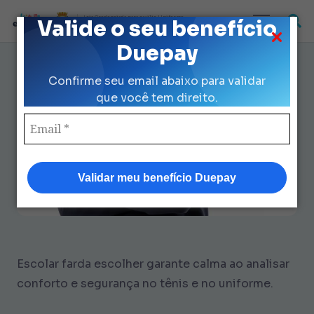
Loja Credenciada para auxilio Uniforme
Valide o seu benefício
e Kit Escolar da Prefeitura de São Paulo
Duepay
Escolar farda escolher: Guia
Confirme seu email abaixo para validar
Completo para Pais Tranquilos
que você tem direito.
Validar meu benefício Duepay
Escolar farda escolher garante calma ao analisar
conforto e segurança no tênis e no uniforme.