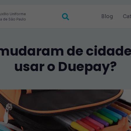
uxilio Uniforme
Blog
Ca
ra de São Paulo
 mudaram de cidad
usar o Duepay?