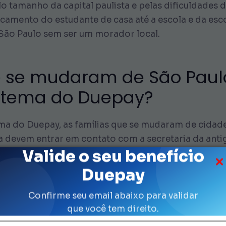
lo tamanho da capital paulista e pelas dificuldades 
amento do estudante de casa até a escola e da escola
São Paulo sem ser um morador local.
 se mudaram de São Paulo
istema do Duepay?
tema do Duepay, as famílias que se mudaram de cidade
 devem entrar em contato com a secretaria da anti
Valide o seu benefício
ncialmente no mesmo momento em que entrarem com 
Duepay
a Secretaria Municipal de Educação da cidade de S
 acesso ao aplicativo Kit Escolar Duepay e aos ben
Confirme seu email abaixo para validar
 acharem mais conveniente, para que estejam em di
que você tem direito.