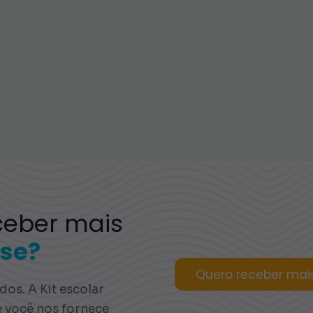
ceber mais
se?
Quero receber mai
os. A Kit escolar
e você nos fornece