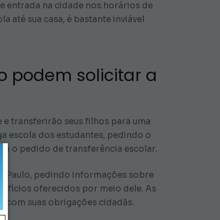
de entrada na cidade nos horários de
 até sua casa, é bastante inviável
 podem solicitar a
 e transferirão seus filhos para uma
ga escola dos estudantes, pedindo o
o pedido de transferência escolar.
ão Paulo, pedindo informações sobre
efícios oferecidos por meio dele. As
a com suas obrigações cidadãs.