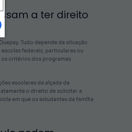
sam a ter direito
 Duepay. Tudo depende da situação
escolas federais, particulares ou
 os critérios dos programas
ões escolares da alçada da
atamente o direito de solicitar a
cola em que os estudantes da família