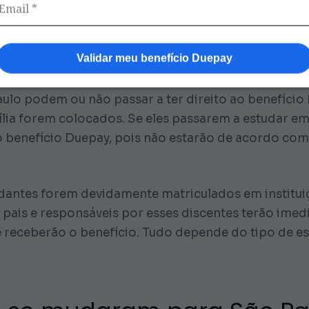
udaram para São Paulo pas
ay?
Validar meu benefício Duepay
ulo podem ou não passar a ter direito ao benefício
lia forem colocados. Se eles passarem a estudar em 
ao benefício Duepay, pois não estarão de acordo com
antes forem devidamente matriculados em instituiç
 pais e responsáveis por esses discentes terão imedi
 receberão o benefício. Tudo depende do tipo de es