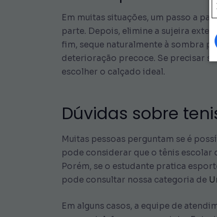
Em muitas situações, um passo a pass
parte. Depois, elimine a sujeira ext
fim, seque naturalmente à sombra para
deterioração precoce. Se precisar s
escolher o calçado ideal.
Dúvidas sobre tenis
Muitas pessoas perguntam se é possív
pode considerar que o tênis escolar 
Porém, se o estudante pratica esport
pode consultar nossa categoria de
U
Em alguns casos, a equipe de atendi