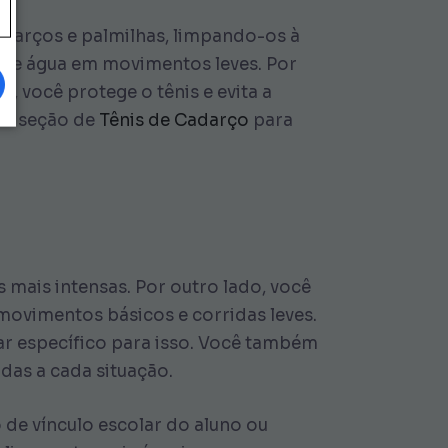
cadarços e palmilhas, limpando-os à
ve e água em movimentos leves. Por
, você protege o tênis e evita a
ssa seção de
Tênis de Cadarço
para
 mais intensas. Por outro lado, você
movimentos básicos e corridas leves.
par específico para isso. Você também
as a cada situação.
de vínculo escolar do aluno ou