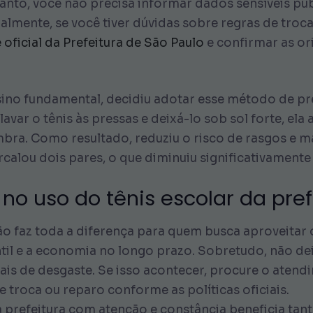
anto, você não precisa informar dados sensíveis pub
nalmente, se você tiver dúvidas sobre regras de troc
e oficial da Prefeitura de São Paulo
e confirmar as or
sino fundamental, decidiu adotar esse método de p
lavar o tênis às pressas e deixá-lo sob sol forte, e
ra. Como resultado, reduziu o risco de rasgos e man
rcalou dois pares, o que diminuiu significativament
o uso do tênis escolar da pref
ão faz toda a diferença para quem busca aproveitar o
ntil e a economia no longo prazo. Sobretudo, não de
ais de desgaste. Se isso acontecer, procure o aten
troca ou reparo conforme as políticas oficiais.
da prefeitura com atenção e constância beneficia tan