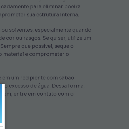
icadamente para eliminar poeira
omprometer sua estrutura interna.
s ou solventes, especialmente quando
e cor ou rasgos. Se quiser, utilize um
. Sempre que possível, seque o
 o material e comprometer o
te em um recipiente com sabão
er o excesso de água. Dessa forma,
vagem, entre em contato com o