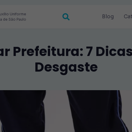
uxilio Uniforme
Blog
Ca
ra de São Paulo
r Prefeitura: 7 Dica
Desgaste