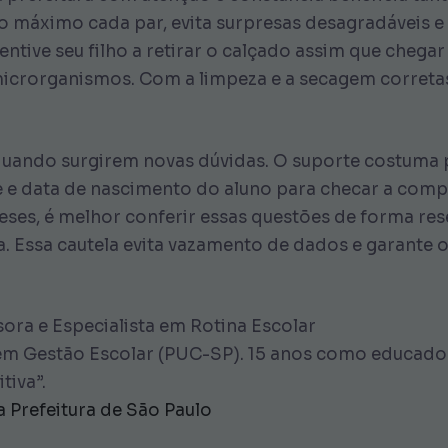
o máximo cada par, evita surpresas desagradáveis e c
centive seu filho a retirar o calçado assim que chega
microrganismos. Com a limpeza e a secagem correta
a quando surgirem novas dúvidas. O suporte costum
e e data de nascimento do aluno para checar a comp
teses, é melhor conferir essas questões de forma res
tura. Essa cautela evita vazamento de dados e gara
ora e Especialista em Rotina Escolar
m Gestão Escolar (PUC-SP). 15 anos como educadora
tiva”.
da Prefeitura de São Paulo