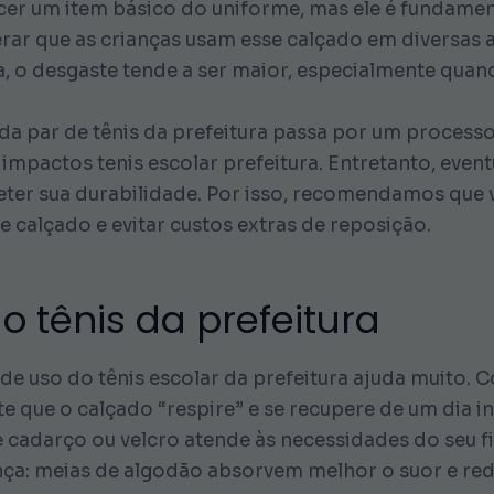
cer um item básico do uniforme, mas ele é fundament
rar que as crianças usam esse calçado em diversas a
a, o desgaste tende a ser maior, especialmente qua
ada par de tênis da prefeitura passa por um processo
mpactos tenis escolar prefeitura. Entretanto, eventu
 sua durabilidade. Por isso, recomendamos que vo
 calçado e evitar custos extras de reposição.
o tênis da prefeitura
de uso do tênis escolar da prefeitura ajuda muito. C
te que o calçado “respire” e se recupere de um dia i
 cadarço ou velcro atende às necessidades do seu fil
ça: meias de algodão absorvem melhor o suor e re