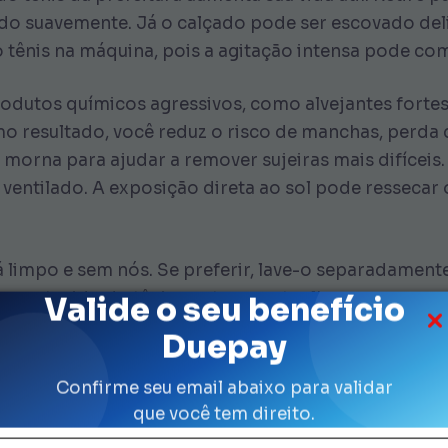
do suavemente. Já o calçado pode ser escovado del
r o tênis na máquina, pois a agitação intensa pode c
rodutos químicos agressivos, como alvejantes forte
mo resultado, você reduz o risco de manchas, perda d
 morna para ajudar a remover sujeiras mais difíceis
ventilado. A exposição direta ao sol pode ressecar
tá limpo e sem nós. Se preferir, lave-o separadamen
ione o tecido do tênis contra uma toalha para remov
Valide o seu benefício
lado. Caso surja dúvida quanto às instruções de la
Duepay
irmações em portais oficiais da prefeitura.
Confirme seu email abaixo para validar
que você tem direito.
agem detalhado