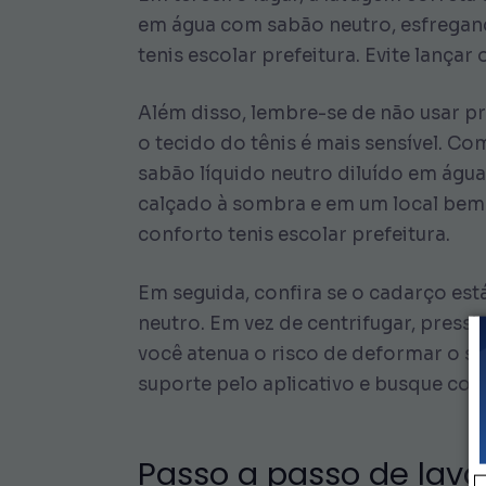
em água com sabão neutro, esfregan
tenis escolar prefeitura. Evite lança
Além disso, lembre-se de não usar p
o tecido do tênis é mais sensível. Co
sabão líquido neutro diluído em água
calçado à sombra e em um local bem 
conforto tenis escolar prefeitura.
Em seguida, confira se o cadarço es
neutro. Em vez de centrifugar, press
você atenua o risco de deformar o so
suporte pelo aplicativo e busque conf
Passo a passo de lav