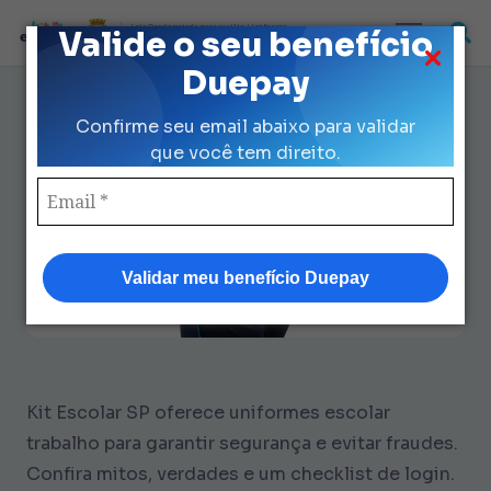
Loja Credenciada para auxilio Uniforme
Valide o seu benefício
e Kit Escolar da Prefeitura de São Paulo
Duepay
Uniformes Escolar Trabalho: 7
Confirme seu email abaixo para validar
Mitos e Verdades + Checklist
que você tem direito.
Validar meu benefício Duepay
Kit Escolar SP oferece uniformes escolar
trabalho para garantir segurança e evitar fraudes.
Confira mitos, verdades e um checklist de login.