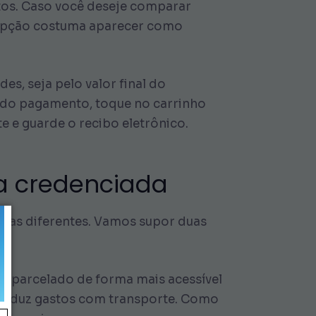
utos. Caso você deseje comparar
a opção costuma aparecer como
s, seja pelo valor final do
ão do pagamento, toque no carrinho
te e guarde o recibo eletrônico.
a credenciada
stas diferentes. Vamos supor duas
s parcelado de forma mais acessível
e reduz gastos com transporte. Como