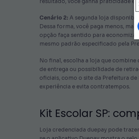
resultado, você ganha praticidade e
Cenário 2:
A segunda loja disponibil
Dessa forma, você paga menos, mas pre
opção faça sentido para economizar n
mesmo padrão especificado pela Pref
No final, escolha a loja que combine
de entrega ou possibilidade de retira
oficiais, como o site da Prefeitura d
experiência e evita contratempos.
Kit Escolar SP: c
Loja credenciada duepay pode trazer 
se o aplicativo Duepay mostra o selo