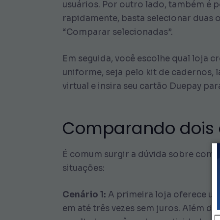
usuários. Por outro lado, também é 
rapidamente, basta selecionar duas 
“Comparar selecionadas”.
Em seguida, você escolhe qual loja c
uniforme, seja pelo kit de cadernos,
virtual e insira seu cartão Duepay pa
Comparando dois c
É comum surgir a dúvida sobre como 
situações:
Cenário 1:
A primeira loja oferece u
em até três vezes sem juros. Além d