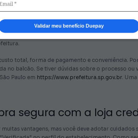
 não precisa se deslocar muito, embora pague um po
iza valores menores de cada peça do uniforme, no e
cisa desembolsar o valor à vista. Se o seu saldo Du
Validar meu benefício Duepay
o total. Sobretudo, não se esqueça de verificar se t
eitura.
 custo total, forma de pagamento e conveniência. Por
da no balcão. Se tiver dúvidas sobre o processo ou v
e São Paulo em
https://www.prefeitura.sp.gov.br
. Uma
ompra segura com a loja cr
muitas vantagens, mas você deve adotar cuidados si
 “Verificada” no perfil do estabelecimento. Como s