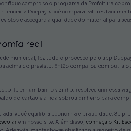
erifique sempre se o programa da Prefeitura cobre o
redenciada Duepay, você compara valores facilment
revistos e assegura a qualidade do material para seus
nomia real
ede municipal, fez todo o processo pelo app Duepay
s acima do previsto. Então comparou com outra op
sporte em um bairro vizinho, resolveu unir essa viage
saldo do cartão e ainda sobrou dinheiro para compr
ciada, você equilibra economia e praticidade. Se p
Escolar
em nosso site. Além disso,
conheça o Kit Esc
lo. Ademais, mantenha-se atualizado a respeito de pr