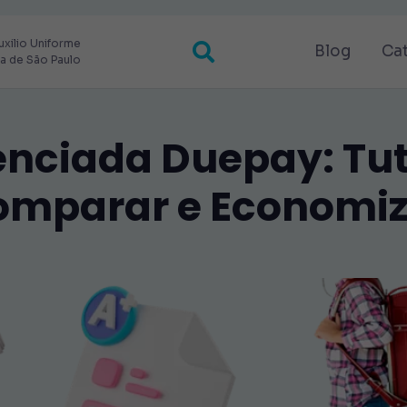
uxilio Uniforme
Blog
Ca
ra de São Paulo
enciada Duepay: Tut
omparar e Economiz