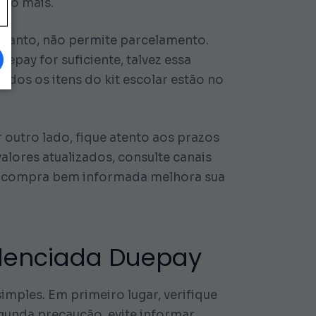
uco mais.
ntanto, não permite parcelamento.
epay for suficiente, talvez essa
odos os itens do kit escolar estão no
 outro lado, fique atento aos prazos
alores atualizados, consulte canais
 compra bem informada melhora sua
edenciada Duepay
mples. Em primeiro lugar, verifique
egunda precaução, evite informar