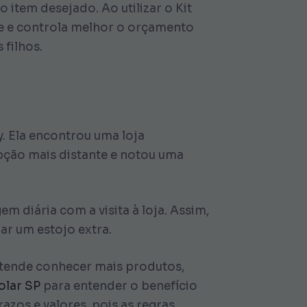
 item desejado. Ao utilizar o Kit
e e controla melhor o orçamento
 filhos.
. Ela encontrou uma loja
ção mais distante e notou uma
m diária com a visita à loja. Assim,
ar um estojo extra.
retende conhecer mais produtos,
olar SP
para entender o benefício
azos e valores, pois as regras