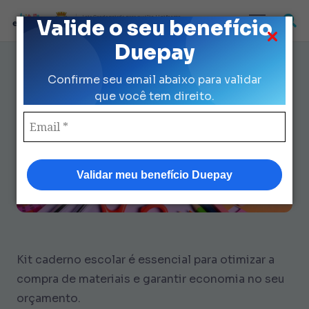
Loja Credenciada para auxilio Uniforme
Valide o seu benefício
e Kit Escolar da Prefeitura de São Paulo
Duepay
Kit Caderno Escolar: 7 Dicas
Confirme seu email abaixo para validar
para Economizar R$ 153
que você tem direito.
Validar meu benefício Duepay
Kit caderno escolar é essencial para otimizar a
compra de materiais e garantir economia no seu
orçamento.