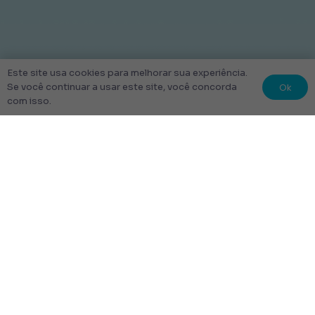
Este site usa cookies para melhorar sua experiência.
Ok
Se você continuar a usar este site, você concorda
com isso.
© 2022 Kit Escolar São Paulo.