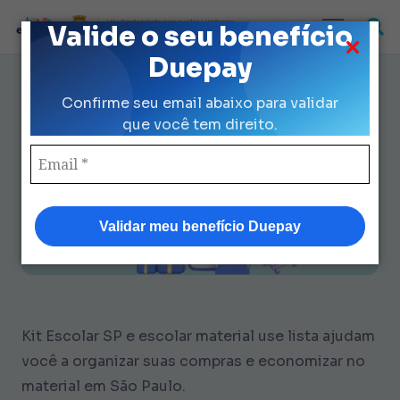
Loja Credenciada para auxilio Uniforme
Valide o seu benefício
e Kit Escolar da Prefeitura de São Paulo
Duepay
Escolar Material Use Lista: 7
Confirme seu email abaixo para validar
Dicas para Economizar R$ 424
que você tem direito.
Validar meu benefício Duepay
Kit Escolar SP e escolar material use lista ajudam
você a organizar suas compras e economizar no
material em São Paulo.