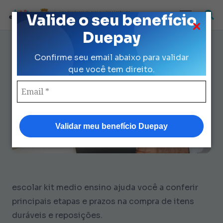
Loja Credenciada para auxilio Uniforme
Valide o seu benefício
e Kit Escolar da Prefeitura de São Paulo
Duepay
9 Dicas de escolar kit medio
Confirme seu email abaixo para validar
ensino que Economizam R$ 560
que você tem direito.
Validar meu benefício Duepay
escolar kit medio ensino ajuda você a conferir
principais etapas e prazos na compra de itens
duráveis e reposições.