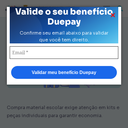
Loja Credenciada para auxilio Uniforme
Valide o seu benefício
e Kit Escolar da Prefeitura de São Paulo
Duepay
9 Erros na Compra Material
Confirme seu email abaixo para validar
Escolar e Como Corrigir Rápido
que você tem direito.
Validar meu benefício Duepay
Compra material escolar exige atenção em kits e
peças individuais para garantir economia.