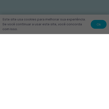
Este site usa cookies para melhorar sua experiência.
Ok
Se você continuar a usar este site, você concorda
com isso.
© 2022 Kit Escolar São Paulo.