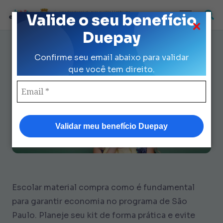
Loja Credenciada para auxilio Uniforme
Valide o seu benefício
e Kit Escolar da Prefeitura de São Paulo
Duepay
Escolar Material Compra
Confirme seu email abaixo para validar
Como? Economize R$ 424 Hoje
que você tem direito.
Validar meu benefício Duepay
Escolar material compra como é fundamental
para garantir economia no programa de São
Paulo. Planeje seu kit de forma prática e evite