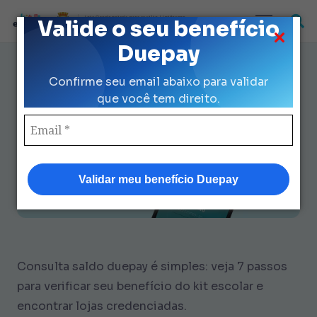
Loja Credenciada para auxilio Uniforme
Valide o seu benefício
e Kit Escolar da Prefeitura de São Paulo
Duepay
Como Consulta Saldo Duepay: 7
Confirme seu email abaixo para validar
Passos Fáceis e 2 Cenários
que você tem direito.
Validar meu benefício Duepay
Consulta saldo duepay é simples: veja 7 passos
para verificar seu benefício do kit escolar e
encontrar lojas credenciadas.