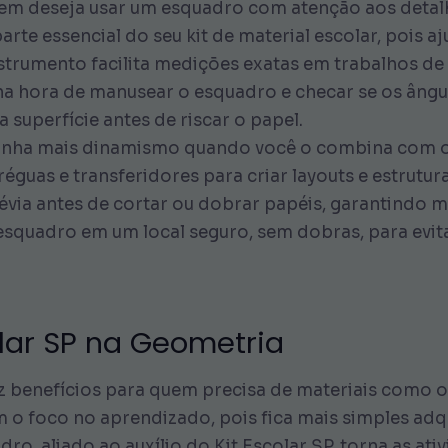
uem deseja usar um esquadro com atenção aos detalh
e essencial do seu kit de material escolar, pois aj
nstrumento facilita medições exatas em trabalhos d
a hora de manusear o esquadro e checar se os ângul
superfície antes de riscar o papel.
ganha mais dinamismo quando você o combina com o
réguas e transferidores para criar layouts e estrutu
via antes de cortar ou dobrar papéis, garantindo m
esquadro em um local seguro, sem dobras, para evita
lar SP na Geometria
az benefícios para quem precisa de materiais como o
 foco no aprendizado, pois fica mais simples adqui
ro, aliado ao auxílio do Kit Escolar SP, torna as at