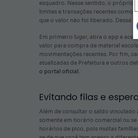
esquadro. Nesse sentido, o próprio 
limites e transações recentes como u
que o valor não foi liberado. Dessa f
Em primeiro lugar, abra o app e acess
valor para compra de material escolar
movimentações recentes. Por fim, cas
atualizadas da Prefeitura e outros det
o portal oficial
.
Evitando filas e esp
Além de consultar o saldo vinculado 
somente em horário comercial ou se 
horários de pico, pois muitas famíli
se de que você tem acesso a diferen