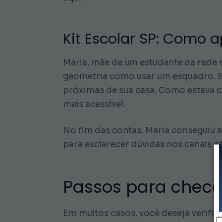
Kit Escolar SP: Como
Maria, mãe de um estudante da rede m
geometria como usar um esquadro. El
próximas de sua casa. Como estava c
mais acessível.
No fim das contas, Maria conseguiu ad
para esclarecer dúvidas nos canais of
Passos para checa
Em muitos casos, você deseja verific