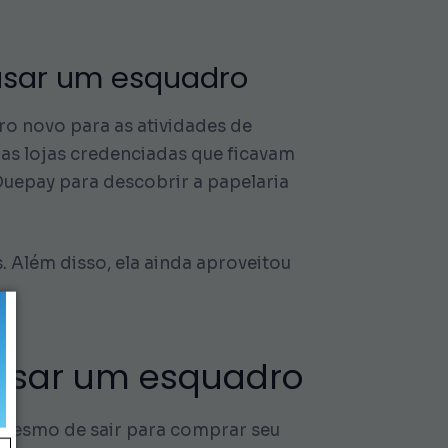
 usar um esquadro
ro novo para as atividades de
as lojas credenciadas que ficavam
uepay para descobrir a papelaria
. Além disso, ela ainda aproveitou
 usar um esquadro
es mesmo de sair para comprar seu