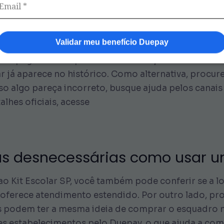
aplicativo apresenta um painel de informações, ond
sar um esquadro. Além disso, esse recurso reduz as 
orma, você se planeja com antecedência e evita impre
Validar meu benefício Duepay
e a página inicial para localizar a seção de “Saldo” 
 já aparece no histórico. Como alternativa, procure
o algo pareça incorreto, busque ajuda pelos canais 
alhes oficiais, acesse
eras desnecessárias como usar 
ao Kit Escolar SP, você também pode conferir se a l
oferece atendimento estendido. Por outro lado, p
as podem ter a mesma ideia de comprar o esquadro no
tes estabelecimentos pelo Duepay, o que ajuda a co