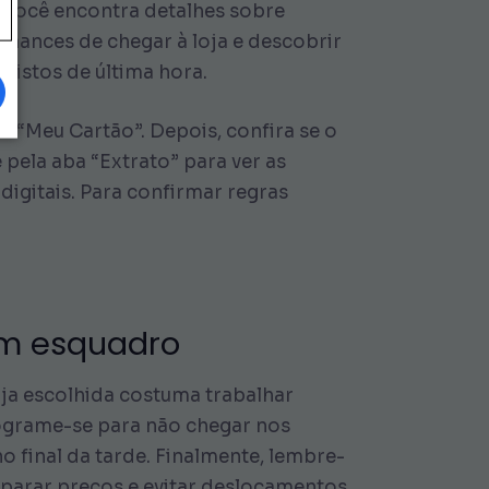
e você encontra detalhes sobre
chances de chegar à loja e descobrir
vistos de última hora.
ou “Meu Cartão”. Depois, confira se o
 pela aba “Extrato” para ver as
digitais. Para confirmar regras
um esquadro
oja escolhida costuma trabalhar
rograme-se para não chegar nos
 final da tarde. Finalmente, lembre-
mparar preços e evitar deslocamentos