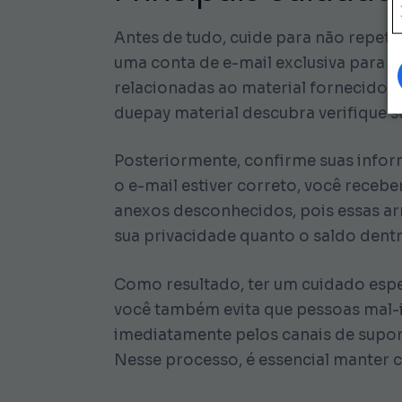
Antes de tudo, cuide para não repet
uma conta de e-mail exclusiva para o 
relacionadas ao material fornecido pe
duepay material descubra verifique se
Posteriormente, confirme suas infor
o e-mail estiver correto, você receb
anexos desconhecidos, pois essas ar
sua privacidade quanto o saldo dentr
Como resultado, ter um cuidado espec
você também evita que pessoas mal-i
imediatamente pelos canais de suport
Nesse processo, é essencial manter 