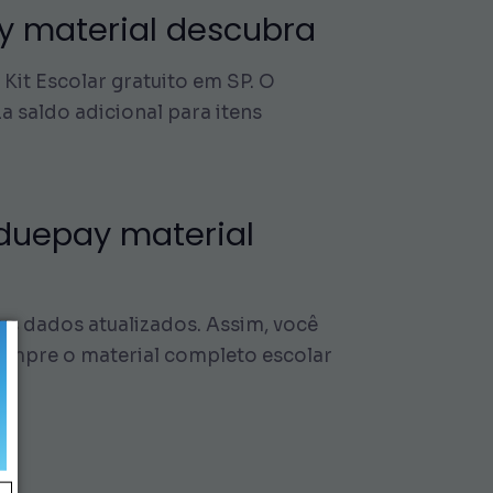
ay material descubra
Kit Escolar gratuito em SP. O
a saldo adicional para itens
 duepay material
s dados atualizados. Assim, você
 sempre o material completo escolar