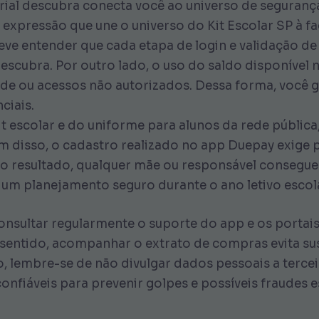
erial descubra conecta você ao universo de seguran
 expressão que une o universo do Kit Escolar SP à 
eve entender que cada etapa de login e validação de
escubra. Por outro lado, o uso do saldo disponível
aude ou acessos não autorizados. Dessa forma, você 
ciais.
kit escolar e do uniforme para alunos da rede públic
lém disso, o cadastro realizado no app Duepay exig
 resultado, qualquer mãe ou responsável consegue 
 um planejamento seguro durante o ano letivo escol
nsultar regularmente o suporte do app e os portai
 sentido, acompanhar o extrato de compras evita su
, lembre-se de não divulgar dados pessoais a tercei
onfiáveis para prevenir golpes e possíveis fraudes 