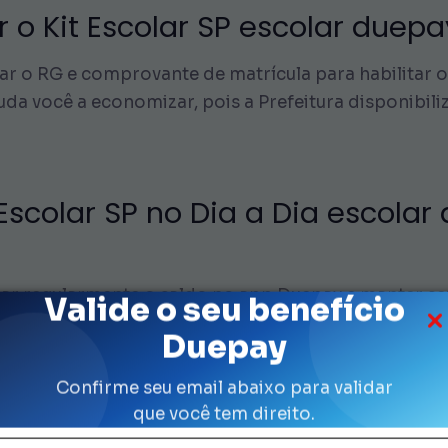
o Kit Escolar SP escolar duep
 o RG e comprovante de matrícula para habilitar o 
uda você a economizar, pois a Prefeitura disponibiliz
Escolar SP no Dia a Dia escolar
ar regularmente o saldo no app Duepay e manter seu
Valide o seu benefício
r SP sem surpresas, garantindo que seu filho tenha
Duepay
Confirme seu email abaixo para validar
que você tem direito.
 ao inserir CPF e e-mail