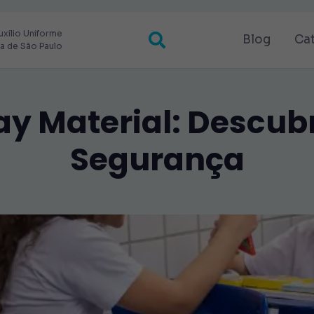
uxilio Uniforme
Blog
Ca
ra de São Paulo
y Material: Descub
Segurança