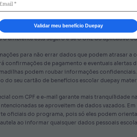
ir o uso do mesmo e-mail em cadastros desconhecido
aplicativo do kit escolar. Dessa forma, você separa 
Validar meu benefício Duepay
la Prefeitura. Além disso, cada vez que você inseri
 o ambiente está seguro e se o URL do aplicativo ou s
mações para não errar dados que podem atrasar a c
erá confirmações de pagamento e eventuais alertas d
madilhas podem roubar informações confidenciais.
o do seu cartão de benefícios escolar duepay mater
ial com CPF e e-mail garante mais tranquilidade na
ntencionadas se aproveitem de dados vazados. Em c
e oficiais do programa, pois só eles podem orienta
cautela ao informar quaisquer dados pessoais escola