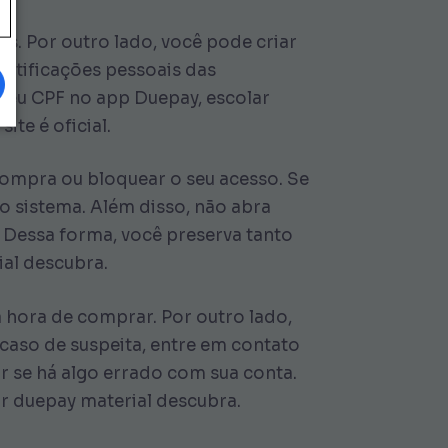
s. Por outro lado, você pode criar
notificações pessoais das
r seu CPF no app Duepay, escolar
ite é oficial.
ompra ou bloquear o seu acesso. Se
o sistema. Além disso, não abra
 Dessa forma, você preserva tanto
ial descubra.
 hora de comprar. Por outro lado,
aso de suspeita, entre em contato
r se há algo errado com sua conta.
r duepay material descubra.