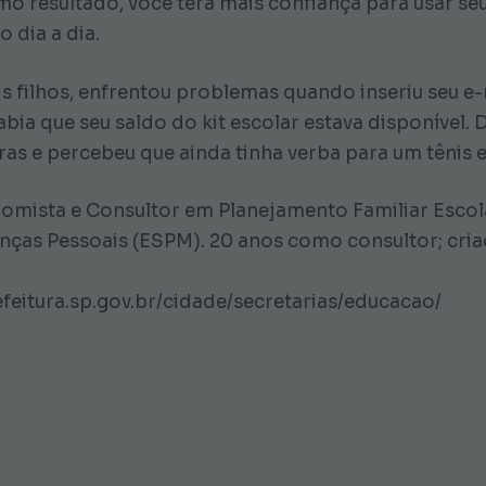
mo resultado, você terá mais confiança para usar seu
 dia a dia.
is filhos, enfrentou problemas quando inseriu seu e
ia que seu saldo do kit escolar estava disponível. D
s e percebeu que ainda tinha verba para um tênis e
omista e Consultor em Planejamento Familiar Escol
as Pessoais (ESPM). 20 anos como consultor; cria
feitura.sp.gov.br/cidade/secretarias/educacao/