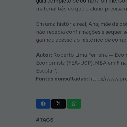
guia completo de compra online
. Co
material básico que o aluno precisa no
Em uma história real, Ana, mãe de do
não recebia confirmações e sequer sab
ganhou acesso ao histórico de compra
Autor:
Roberto Lima Ferreira — Econ
Economista (FEA-USP), MBA em Finanç
Escolar”.
Fontes consultadas:
https://www.pre
#TAGS