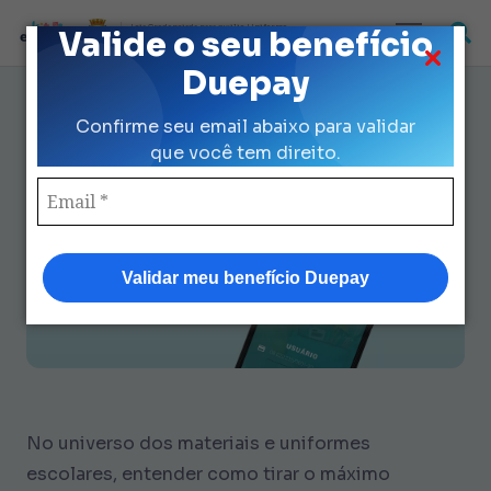
Loja Credenciada para auxilio Uniforme
Valide o seu benefício
e Kit Escolar da Prefeitura de São Paulo
Duepay
Duepay Saldo: Guia Completo
Confirme seu email abaixo para validar
para Aproveitar Seu Benefício
que você tem direito.
Hoje
Validar meu benefício Duepay
No universo dos materiais e uniformes
escolares, entender como tirar o máximo