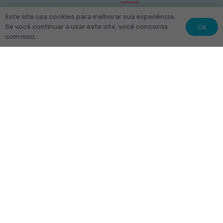
© 2022 Kit Escolar São Paulo.
Este site usa cookies para melhorar sua experiência.
Ok
Se você continuar a usar este site, você concorda
Todos os direitos reservados
com isso.
Tudo Feito com amor
Links úteis
Escolha Seu Uniforme Escolar
Quem Somos
Produtos
Perguntas Frequentes
Entrega
Rastrear Pedido
Entrega em até 48 Horas.
Frete Grátis para toda a cidade de São Paulo.