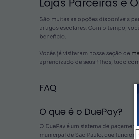
Lojas Parceiras e
São muitas as opções disponíveis par
artigos escolares. Com o tempo, voc
benefício.
Vocês já visitaram nossa seção de
ma
aprendizado de seus filhos, tudo co
FAQ
O que é o DuePay?
O DuePay é um sistema de pagamento
municipal de São Paulo, que funciona