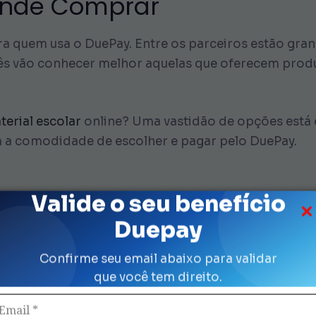
 Onde Comprar
a quem usa o DuePay. Entre os parceiros estão grand
ês vão conhecer melhor aquelas que oferecem prod
terial escolar
online? Uma vastidão de opções está di
m a comodidade de escolher e pagar pelo DuePay.
Valide o seu benefício
Duepay
Confirme seu email abaixo para validar
que você tem direito.
 pré-pago destinado à compra de materiais escolar
 através de um aplicativo dedicado ou cartão físico.