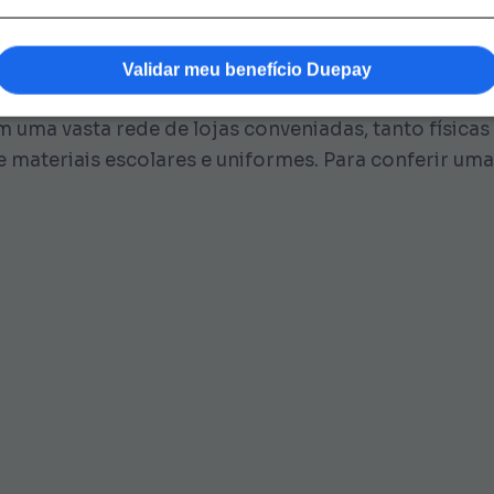
 DuePay?
Validar meu benefício Duepay
uma vasta rede de lojas conveniadas, tanto físicas
ateriais escolares e uniformes. Para conferir uma 