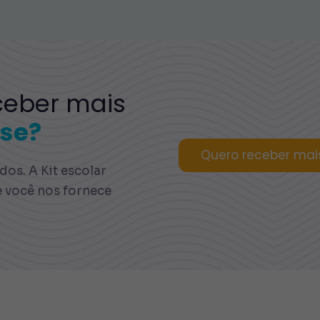
ceber mais
se?
Quero receber mai
os. A Kit escolar
e você nos fornece