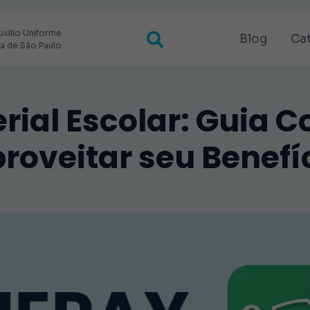
uxilio Uniforme
Blog
Ca
ra de São Paulo
ial Escolar: Guia 
roveitar seu Benefí