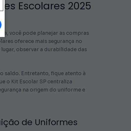
mes Escolares 2025
rma, você pode planejar as compras
olares oferece mais segurança no
lugar, observar a durabilidade das
saldo. Entretanto, fique atento à
e o Kit Escolar SP centraliza
segurança na origem do uniforme e
ição de Uniformes