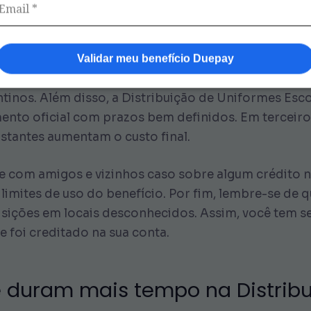
na Distribuição de Unifor
Validar meu benefício Duepay
e como prioridade para muitas famílias. Dessa fo
ntinos. Além disso, a Distribuição de Uniformes Esc
ento oficial com prazos bem definidos. Em terceiro 
stantes aumentam o custo final.
 com amigos e vizinhos caso sobre algum crédito no 
limites de uso do benefício. Por fim, lembre-se de qu
isições em locais desconhecidos. Assim, você tem 
e foi creditado na sua conta.
 duram mais tempo na Distribu