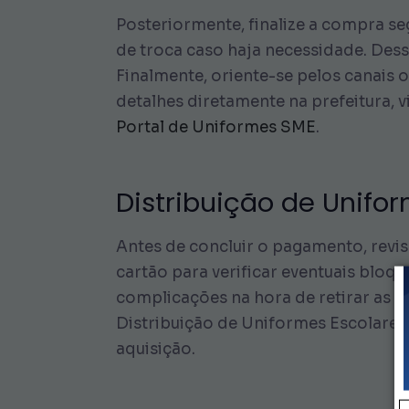
Posteriormente, finalize a compra seg
de troca caso haja necessidade. Dessa
Finalmente, oriente-se pelos canais
detalhes diretamente na prefeitura, vi
Portal de Uniformes SME
.
Distribuição de Unifo
Antes de concluir o pagamento, revi
cartão para verificar eventuais bloqu
complicações na hora de retirar as p
Distribuição de Uniformes Escolares
aquisição.