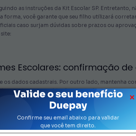
uindo as instruções da Kit Escolar SP. Entretanto, 
 forma, você garante que seu filho utilizará correta
 oficiais caso surjam dúvidas sobre prazos ou aprov
site:
rmes Escolares: confirmação de
se os dados cadastrais. Por outro lado, mantenha c
eios ou ajustes no saldo. Como resultado, o process
Valide o seu benefício
eças escolhidas. Em caso de divergências, busque o s
Duepay
 está devidamente registrada no app. Nesse sentido,
Confirme seu email abaixo para validar
que você tem direito.