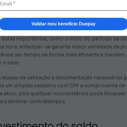
retarias/educacao
. Dessa forma, você reduz a chanc
m disso, o aplicativo muitas vezes oferece atualiza
Validar meu benefício Duepay
 datas importantes, como o início do período de c
ma hora, antecipar-se garante maior variedade de pro
 usa seu tempo de forma mais eficiente e mantém a
r o caso.
tem etapas de validação e documentação necessárias 
a um simples cadastro com CPF e comprovante de ma
e ativo, pois qualquer inconsistência pode bloquea
para eliminar contratempos.
nvestimento do saldo