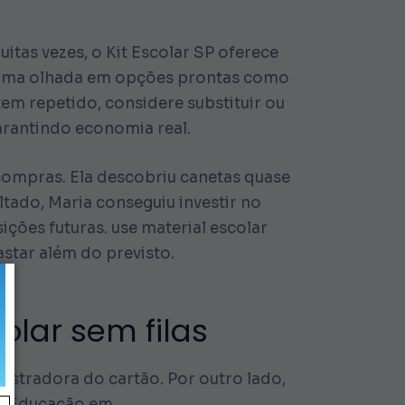
uitas vezes, o Kit Escolar SP oferece
 dê uma olhada em opções prontas como
tem repetido, considere substituir ou
arantindo economia real.
 compras. Ela descobriu canetas quase
tado, Maria conseguiu investir no
sições futuras. use material escolar
astar além do previsto.
olar sem filas
istradora do cartão. Por outro lado,
 de Educação em