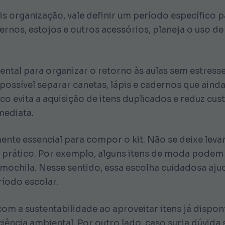
is organização, vale definir um período específico p
dernos, estojos e outros acessórios, planeja o uso de
ntal para organizar o retorno às aulas sem estresse
 possível separar canetas, lápis e cadernos que ain
co evita a aquisição de itens duplicados e reduz cus
mediata.
mente essencial para compor o kit. Não se deixe lev
so prático. Por exemplo, alguns itens de moda podem
mochila. Nesse sentido, essa escolha cuidadosa aju
ríodo escolar.
m a sustentabilidade ao aproveitar itens já disponív
ncia ambiental. Por outro lado, caso surja dúvida sob