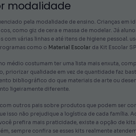
por modalidade
luenciado pela modalidade de ensino. Crianças em i
cos, como giz de cera e massa de modelar. Já alun
 com várias linhas e até itens de higiene pessoal. u
m programas como o
Material Escolar
da Kit Escolar SP
ino médio costumam ter uma lista mais enxuta, compo
 priorizar qualidade em vez de quantidade faz bast
to bibliográfico do que materiais de arte ou desen
to ligeiramente diferente.
ar com outros pais sobre produtos que podem ser c
ue isso não prejudique a logística de cada família. A
você prefira mais praticidade, existe a opção de ki
rém, sempre confira se esses kits realmente atendem