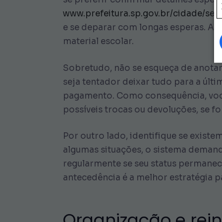
www.prefeitura.sp.gov.br/cidade/sec
e se deparar com longas esperas. Alé
material escolar.
Sobretudo, não se esqueça de anotar
seja tentador deixar tudo para a últi
pagamento. Como consequência, você
possíveis trocas ou devoluções, se fo
Por outro lado, identifique se exis
algumas situações, o sistema demand
regularmente se seu status permanec
antecedência é a melhor estratégia 
Organização e rei