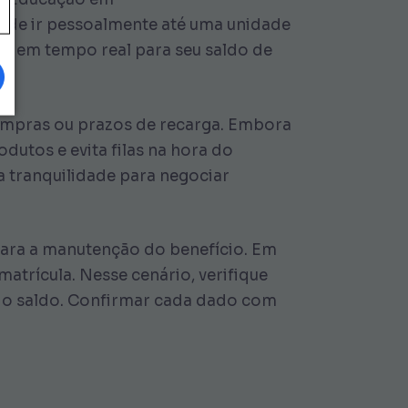
e de ir pessoalmente até uma unidade
ção em tempo real para seu saldo de
ompras ou prazos de recarga. Embora
dutos e evita filas na hora do
 tranquilidade para negociar
para a manutenção do benefício. Em
trícula. Nesse cenário, verifique
r o saldo. Confirmar cada dado com