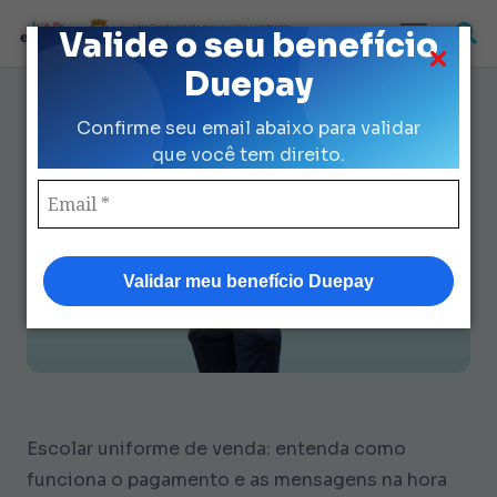
Loja Credenciada para auxilio Uniforme
Valide o seu benefício
e Kit Escolar da Prefeitura de São Paulo
Duepay
Escolar Uniforme de Venda:
Confirme seu email abaixo para validar
Manual Definitivo sem
que você tem direito.
Complicação
Validar meu benefício Duepay
Escolar uniforme de venda: entenda como
funciona o pagamento e as mensagens na hora