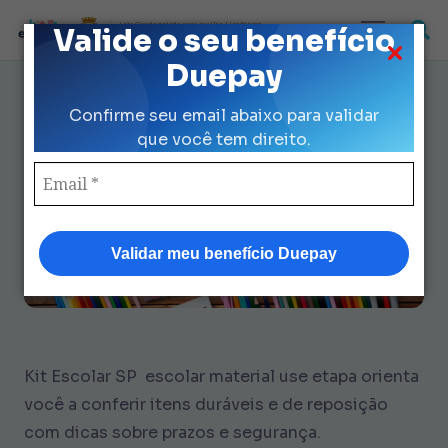
Loja Credenciada para auxilio Uniforme
Valide o seu benefício
e Kit Escolar da Prefeitura de São Paulo
Duepay
Escolar Material Use Etapa: 9
Confirme seu email abaixo para validar
Dicas de Checklist Completo
que você tem direito.
Validar meu benefício Duepay
Kit Escolar SP escolar material use etapa orienta
você a conferir itens duráveis e de reposição
com dicas sobre prazos e segurança.