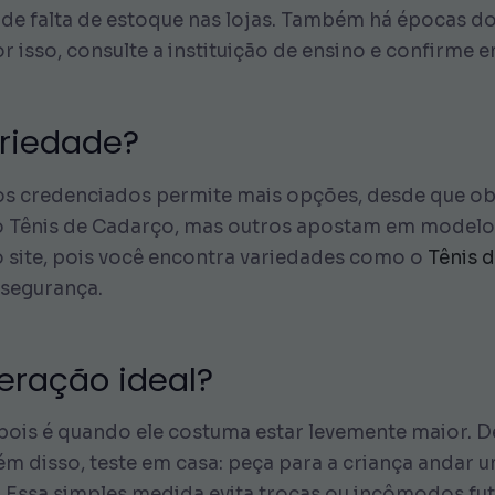
o de falta de estoque nas lojas. Também há épocas d
 isso, consulte a instituição de ensino e confirme em
riedade?
os credenciados permite mais opções, desde que o
m o Tênis de Cadarço, mas outros apostam em modelo
o site, pois você encontra variedades como o
Tênis 
segurança.
eração ideal?
, pois é quando ele costuma estar levemente maior. 
m disso, teste em casa: peça para a criança andar u
. Essa simples medida evita trocas ou incômodos fu