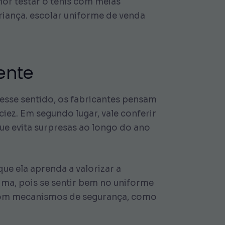
or testar o tênis com meias
riança. escolar uniforme de venda
ente
esse sentido, os fabricantes pensam
ciez. Em segundo lugar, vale conferir
que evita surpresas ao longo do ano
que ela aprenda a valorizar a
tima, pois se sentir bem no uniforme
s com mecanismos de segurança, como