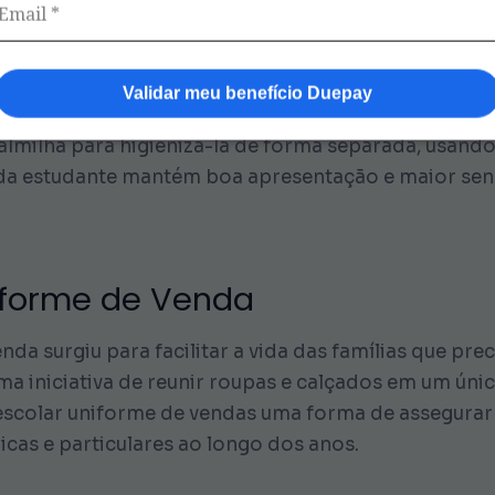
que a calça do uniforme e o calçado cumprem papéi
.
Validar meu benefício Duepay
otina de manutenção do tênis. Limpar o calçado toda
 palmilha para higienizá-la de forma separada, usa
enda estudante mantém boa apresentação e maior se
niforme de Venda
da surgiu para facilitar a vida das famílias que pre
ma iniciativa de reunir roupas e calçados em um úni
 escolar uniforme de vendas uma forma de assegura
cas e particulares ao longo dos anos.