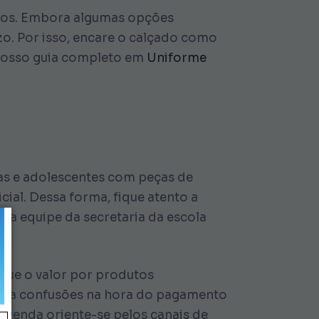
elos. Embora algumas opções
zo. Por isso, encare o calçado como
 nosso guia completo em
Uniforme
ças e adolescentes com peças de
cial. Dessa forma, fique atento a
 a equipe da secretaria da escola
oque o valor por produtos
 evita confusões na hora do pagamento
e venda oriente-se pelos canais de