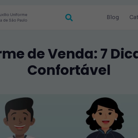
uxilio Uniforme
Blog
Ca
ra de São Paulo
rme de Venda: 7 Dic
Confortável