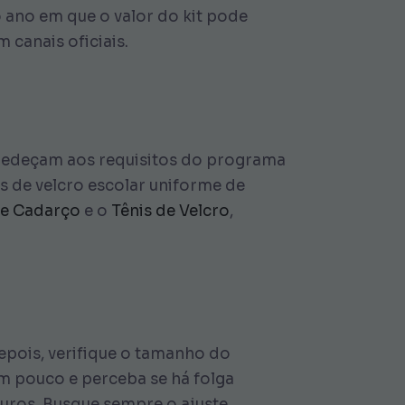
o ano em que o valor do kit pode
 canais oficiais.
bedeçam aos requisitos do programa
s de velcro escolar uniforme de
de Cadarço
e o
Tênis de Velcro
,
Depois, verifique o tamanho do
m pouco e perceba se há folga
turos. Busque sempre o ajuste