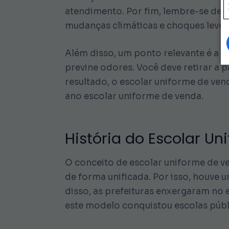
atendimento. Por fim, lembre-se de 
mudanças climáticas e choques leves
Além disso, um ponto relevante é a r
previne odores. Você deve retirar a
resultado, o escolar uniforme de v
ano escolar uniforme de venda.
História do Escolar U
O conceito de escolar uniforme de ven
de forma unificada. Por isso, houve u
disso, as prefeituras enxergaram no
este modelo conquistou escolas públi