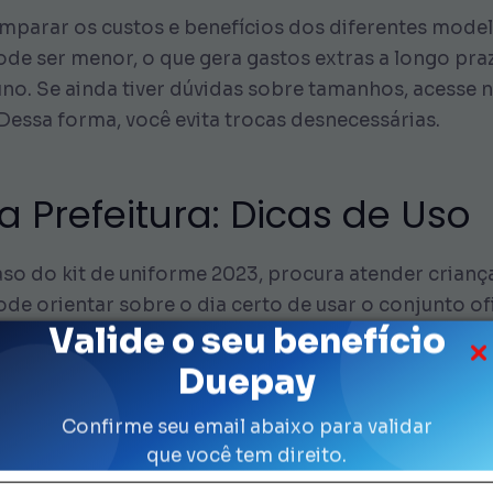
omparar os custos e benefícios dos diferentes mod
de ser menor, o que gera gastos extras a longo pra
no. Se ainda tiver dúvidas sobre tamanhos, acesse
 Dessa forma, você evita trocas desnecessárias.
a Prefeitura: Dicas de Uso
aso do kit de uniforme 2023, procura atender crian
de orientar sobre o dia certo de usar o conjunto ofi
Valide o seu benefício
s. Sobretudo, escolar uniforme de venda falar com
s disponíveis.
Duepay
ribuição e venda oferece créditos para que você tr
Confirme seu email abaixo para validar
que você tem direito.
app da administradora do cartão ou no site oficial
ília enfrente alguma dificuldade, escolar uniforme d