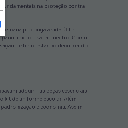
s fundamentais na proteção contra
 semana prolonga a vida útil e
ndo pano úmido e sabão neutro. Como
nsação de bem-estar no decorrer do
cisavam adquirir as peças essenciais
co kit de uniforme escolar. Além
r padronização e economia. Assim,