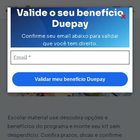
Loja Credenciada para auxilio Uniforme
Valide o seu benefício
e Kit Escolar da Prefeitura de São Paulo
Duepay
Escolar Material Use Descubra:
Confirme seu email abaixo para validar
Guia para Economizar R$153
que você tem direito.
Validar meu benefício Duepay
Escolar material use descubra opções e
benefícios do programa e monte seu kit sem
desperdício. Confira prazos, dicas e confirme