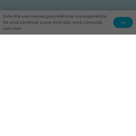
Este site usa cookies para melhorar sua experiência.
Ok
Se você continuar a usar este site, você concorda
com isso.
© 2022 Kit Escolar São Paulo.
Todos os direitos reservados
Tudo Feito com amor
Links úteis