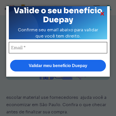
Loja Credenciada para auxilio Uniforme
Valide o seu benefício
e Kit Escolar da Prefeitura de São Paulo
Duepay
7 Dicas de escolar material use
Confirme seu email abaixo para validar
fornecedores : Sem Erros
que você tem direito.
Validar meu benefício Duepay
escolar material use fornecedores ajuda você a
economizar em São Paulo. Confira o que checar
antes de finalizar sua compra.