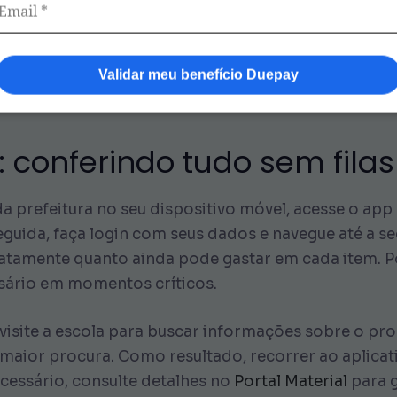
te que suporte o transporte de livros e apostilas s
 compartimentos suficientes para separar cada tipo d
durante as aulas. Sobretudo, lembre-se de que man
Validar meu benefício Duepay
: conferindo tudo sem filas
 da prefeitura no seu dispositivo móvel, acesse o app
guida, faça login com seus dados e navegue até a se
amente quanto ainda pode gastar em cada item. Por
ssário em momentos críticos.
visite a escola para buscar informações sobre o pr
maior procura. Como resultado, recorrer ao aplicat
ecessário, consulte detalhes no
Portal Material
para g