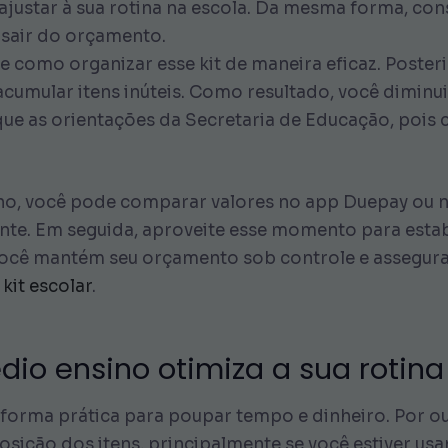
ajustar à sua rotina na escola. Da mesma forma, con
 sair do orçamento.
 como organizar esse kit de maneira eficaz. Poster
acumular itens inúteis. Como resultado, você diminu
eque as orientações da Secretaria de Educação, pois 
ino, você pode comparar valores no app Duepay ou 
mente. Em seguida, aproveite esse momento para est
ocê mantém seu orçamento sob controle e assegura q
 kit escolar
.
dio ensino otimiza a sua rotina
 forma prática para poupar tempo e dinheiro. Por out
sição dos itens, principalmente se você estiver usa