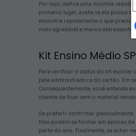
Por isso, defina uma mochila resisten
primeiro lugar, avalie se ela possui
encontra rapidamente o que precisa 
mais agradável e menos estressante.
Kit Ensino Médio SP
Para verificar o status do kit escolar
pela administradora do cartão. Em se
Consequentemente, você entende exat
chance de ficar sem o material nece
Se preferir confirmar pessoalmente, 
filas podem se formar em épocas de 
parte do ano. Finalmente, se achar n