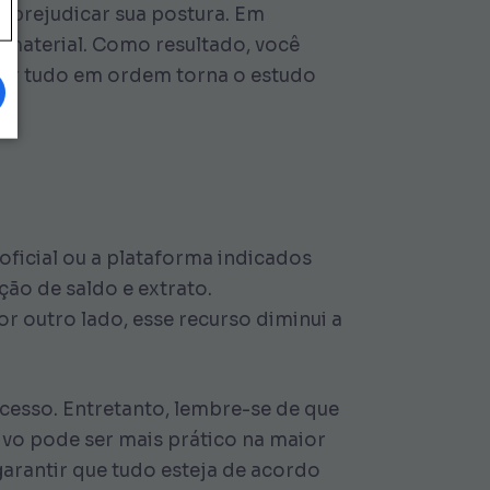
em prejudicar sua postura. Em
e material. Como resultado, você
ter tudo em ordem torna o estudo
 oficial ou a plataforma indicados
ção de saldo e extrato.
 outro lado, esse recurso diminui a
ocesso. Entretanto, lembre-se de que
ivo pode ser mais prático na maior
arantir que tudo esteja de acordo