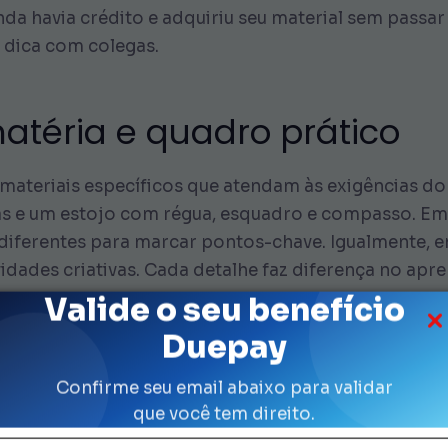
da havia crédito e adquiriu seu material sem passar
dica com colegas.
atéria e quadro prático
e materiais específicos que atendam às exigências d
s e um estojo com régua, esquadro e compasso. Em 
diferentes para marcar pontos-chave. Igualmente, e
ividades criativas. Cada detalhe faz diferença no apr
Valide o seu benefício
ico para agrupar tudo que cada matéria requer. Voc
Duepay
 de canetas ou lápis e, por fim, itens específicos (c
e já comprou e o que ainda falta. Com esse controle, 
Confirme seu email abaixo para validar
que você tem direito.