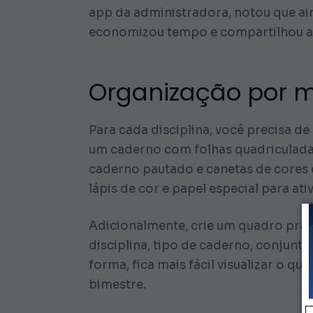
app da administradora, notou que ain
economizou tempo e compartilhou a 
Organização por m
Para cada disciplina, você precisa d
um caderno com folhas quadriculada
caderno pautado e canetas de cores 
lápis de cor e papel especial para at
Adicionalmente, crie um quadro prát
disciplina, tipo de caderno, conjunto
forma, fica mais fácil visualizar o qu
bimestre.