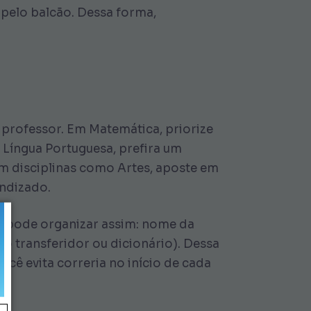
 pelo balcão. Dessa forma,
o professor. Em Matemática, priorize
Língua Portuguesa, prefira um
m disciplinas como Artes, aposte em
endizado.
ê pode organizar assim: nome da
omo transferidor ou dicionário). Dessa
você evita correria no início de cada