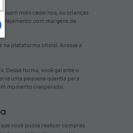
ue usam mais cadernos, ou crianças
 planejamento com margens de
r
na plataforma oficial. Acesse a
s. Dessa forma, você garante o
serve uma pequena quantia para
r em momento inesperado.
ra
a que você possa realizar compras