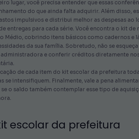
eiro lugar, você precisa entender que essas conferê
nhamento do que ainda falta adquirir. Além disso, e
gastos impulsivos e distribui melhor as despesas ao 
 entregas para cada série. Você encontra o kit de m
o Médio, cobrindo itens básicos como cadernos e lá
sidades da sua família. Sobretudo, não se esqueça d
 administradora e conferir créditos diretamente nos
tária.
ficação de cada item do kit escolar da prefeitura to
as se intensifiquem. Finalmente, vale a pena alimen
me se o saldo também contemplar esse tipo de aquis
hora.
t escolar da prefeitura