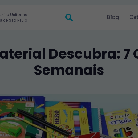
uxilio Uniforme
Blog
Ca
ra de São Paulo
Material Descubra: 7
Semanais