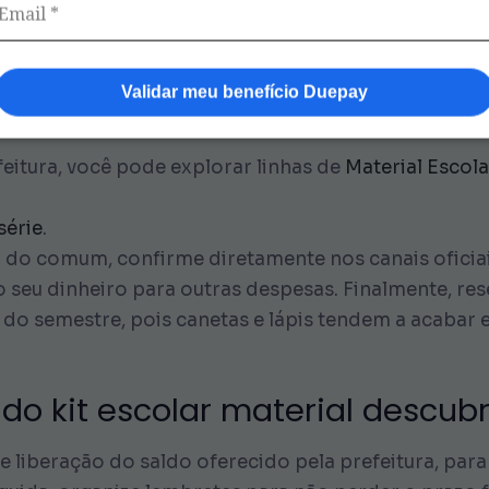
siderar possíveis necessidades especiais: filhos q
o tesouras e colas específicas. Nesse sentido, um
Validar meu benefício Duepay
eitura, você pode explorar linhas de
Material Escola
série
.
a do comum, confirme diretamente nos canais oficiai
 seu dinheiro para outras despesas. Finalmente, re
 do semestre, pois canetas e lápis tendem a acaba
do kit escolar material descub
de liberação do saldo oferecido pela prefeitura, par