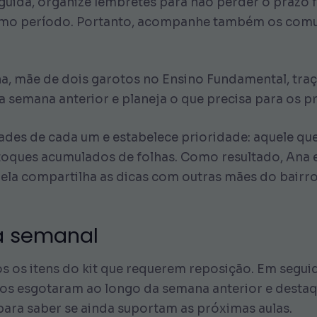
uida, organize lembretes para não perder o prazo fi
smo período. Portanto, acompanhe também os comun
na, mãe de dois garotos no Ensino Fundamental, tra
 da semana anterior e planeja o que precisa para os p
ades de cada um e estabelece prioridade: aquele qu
stoques acumulados de folhas. Como resultado, Ana 
ela compartilha as dicas com outras mães do bairro
ia semanal
 os itens do kit que requerem reposição. Em seguid
tos esgotaram ao longo da semana anterior e destaque
para saber se ainda suportam as próximas aulas.