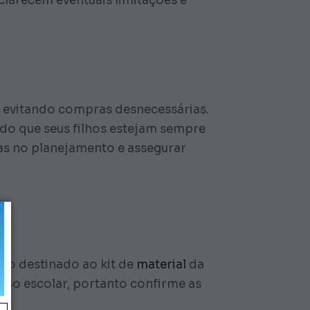
larecem eventuais limitações e
e, evitando compras desnecessárias.
do que seus filhos estejam sempre
has no planejamento e assegurar
ão destinado ao kit de
material
da
 uso escolar, portanto confirme as