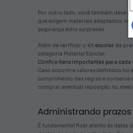
Por outro lado, você também deve con
que exigem materiais adaptados, com
segurança evita surpresas.
Além de verificar o kit
escolar
da pref
categoria Material Escolar:
Confira itens importantes para cada 
Caso encontre valores definidos for
cumprimento das regras e conserva o
comprar eventual reposição no meio
Administrando prazos 
É fundamental ficar atento às datas 