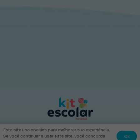
© 2022 Kit Escolar São Paulo.
Este site usa cookies para melhorar sua experiência.
Todos os direitos reservados
Ok
Se você continuar a usar este site, você concorda