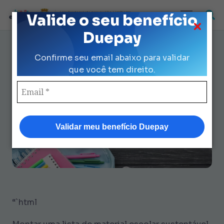
Loja Credenciada para auxilio Uniforme
Valide o seu benefício
e Kit Escolar da Prefeitura de São Paulo
Duepay
Como criar sua lista de material
Confirme seu email abaixo para validar
para escola sustentável e
que você tem direito.
acessível
Validar meu benefício Duepay
“`html