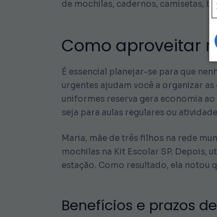
de mochilas, cadernos, camisetas, bl
Como aproveitar me
É essencial planejar-se para que nen
urgentes ajudam você a organizar as 
uniformes reserva gera economia ao l
seja para aulas regulares ou atividade
Maria, mãe de três filhos na rede mu
mochilas na Kit Escolar SP. Depois, u
estação. Como resultado, ela notou q
Benefícios e prazos d