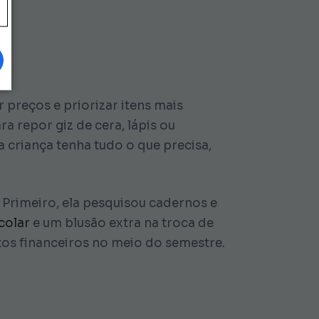
l.
 preços e priorizar itens mais
a repor giz de cera, lápis ou
 criança tenha tudo o que precisa,
 Primeiro, ela pesquisou cadernos e
colar
e um blusão extra na troca de
tos financeiros no meio do semestre.