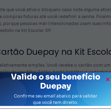
e que você ative o bloqueio caso note alguma ativi
compras futuras até você redefinir a senha. Finalm
s, porque pessoas mal-intencionadas usam suas inf
estido na Kit Escolar SP.
artão Duepay na Kit Escol
 relativamente simples. Você recebe o cartão com um 
lar do seu filho. Então, basta habilitar o cadastro 
Valide o seu benefício
a, começar a usar seu crédito. Além disso, você po
Duepay
de, para garantir maior controle.
Confirme seu email abaixo para validar
iada mantém regras adicionais para validar o pagame
que você tem direito.
gamento do cartão do kit. Dessa forma, você evita c