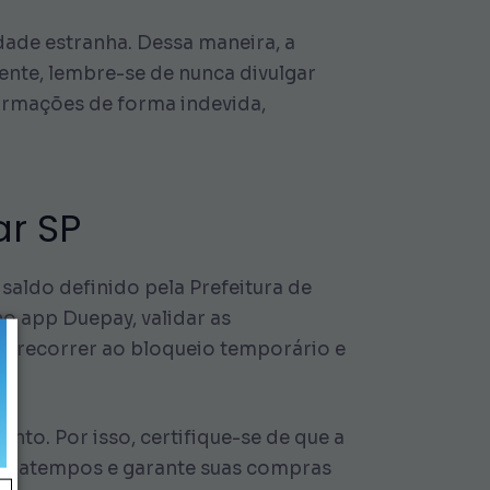
dade estranha. Dessa maneira, a
ente, lembre-se de nunca divulgar
ormações de forma indevida,
ar SP
saldo definido pela Prefeitura de
no app Duepay, validar as
de recorrer ao bloqueio temporário e
nto. Por isso, certifique-se de que a
ontratempos e garante suas compras