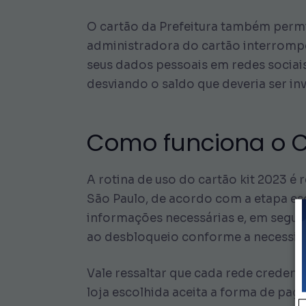
O cartão da Prefeitura também permit
administradora do cartão interrompe 
seus dados pessoais em redes sociai
desviando o saldo que deveria ser inv
Como funciona o C
A rotina de uso do cartão kit 2023 é
São Paulo, de acordo com a etapa esco
informações necessárias e, em seguid
ao desbloqueio conforme a necessida
Vale ressaltar que cada rede credenc
loja escolhida aceita a forma de pa