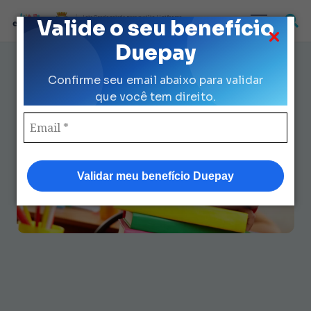
Loja Credenciada para auxilio Uniforme
Valide o seu benefício
e Kit Escolar da Prefeitura de São Paulo
Duepay
Como Consultar e Trocar Seu
Confirme seu email abaixo para validar
Material Escolar Kit Fácil e
que você tem direito.
Rápido
Validar meu benefício Duepay