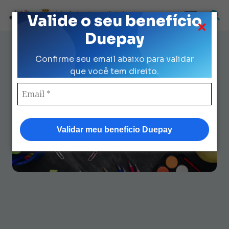
Loja Credenciada para auxilio Uniforme
Valide o seu benefício
e Kit Escolar da Prefeitura de São Paulo
Duepay
Como consultar e resgatar
Confirme seu email abaixo para validar
material escolar prefeitura fácil
que você tem direito.
e rápido
Validar meu benefício Duepay