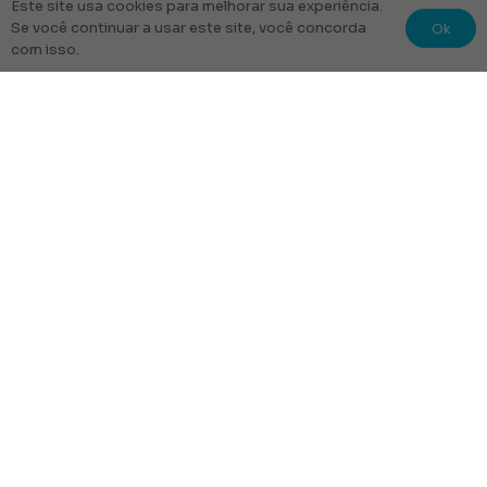
© 2022 Kit Escolar São Paulo.
Este site usa cookies para melhorar sua experiência.
Todos os direitos reservados
Ok
Se você continuar a usar este site, você concorda
com isso.
Tudo Feito com amor
Links úteis
Escolha Seu Uniforme Escolar
Quem Somos
Produtos
Perguntas Frequentes
Entrega
Rastrear Pedido
Entrega em até 48 Horas.
Frete Grátis para toda a cidade de São Paulo.