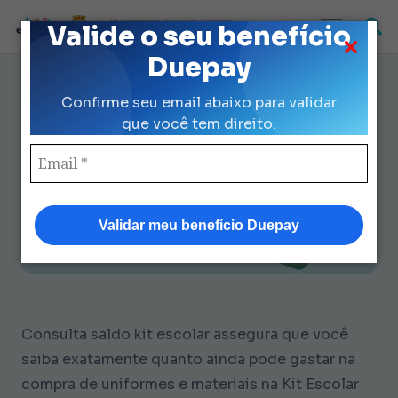
Loja Credenciada para auxilio Uniforme
Valide o seu benefício
e Kit Escolar da Prefeitura de São Paulo
Duepay
Consulta Saldo Kit Escolar:
Confirme seu email abaixo para validar
Domine DuePay com Segurança
que você tem direito.
Validar meu benefício Duepay
Consulta saldo kit escolar assegura que você
saiba exatamente quanto ainda pode gastar na
compra de uniformes e materiais na Kit Escolar