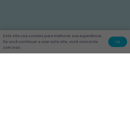
Este site usa cookies para melhorar sua experiência.
Ok
Se você continuar a usar este site, você concorda
com isso.
© 2022 Kit Escolar São Paulo.
Todos os direitos reservados