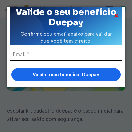
Loja Credenciada para auxilio Uniforme
Valide o seu benefício
e Kit Escolar da Prefeitura de São Paulo
Duepay
Como Liberar o escolar kit
Confirme seu email abaixo para validar
cadastro duepay em 7 Passos
que você tem direito.
Validar meu benefício Duepay
escolar kit cadastro duepay
é o passo inicial para
ativar seu saldo com segurança.