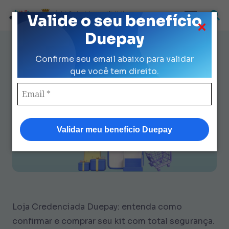
Loja Credenciada para auxilio Uniforme
Valide o seu benefício
e Kit Escolar da Prefeitura de São Paulo
Duepay
Conquiste Confiança em Loja
Confirme seu email abaixo para validar
Credenciada Duepay Sem
que você tem direito.
Stress
Validar meu benefício Duepay
Loja Credenciada Duepay: entenda como
confirmar e comprar seu kit com total segurança.